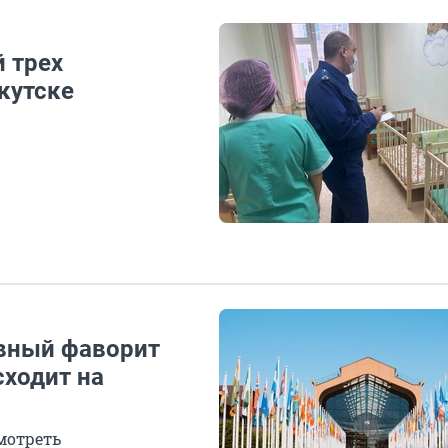
 трех
кутске
авный фаворит
сходит на
мотреть