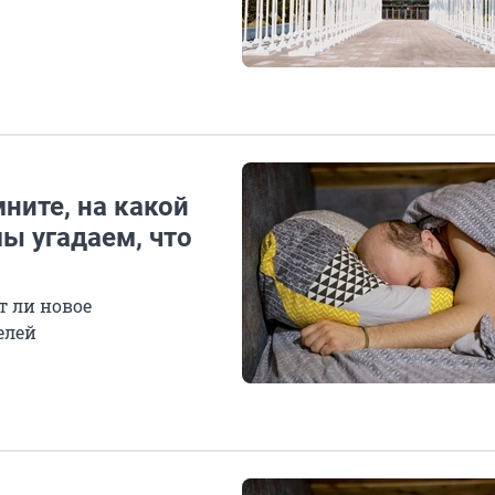
ните, на какой
мы угадаем, что
т ли новое
елей