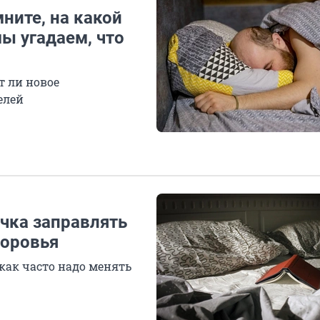
ните, на какой
мы угадаем, что
т ли новое
елей
чка заправлять
доровья
как часто надо менять