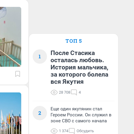
ТОП 5
После Стасика
1
осталась любовь.
История мальчика,
за которого болела
вся Якутия
28 708
4
Еще один якутянин стал
2
Героем России. Он служил в
зоне СВО с самого начала
1 374
Обсудить