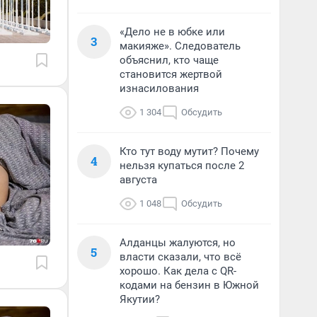
«Дело не в юбке или
3
макияже». Следователь
объяснил, кто чаще
становится жертвой
изнасилования
1 304
Обсудить
Кто тут воду мутит? Почему
4
нельзя купаться после 2
августа
1 048
Обсудить
Алданцы жалуются, но
5
власти сказали, что всё
хорошо. Как дела с QR-
кодами на бензин в Южной
Якутии?