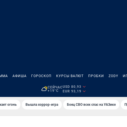
АММА
АФИША
ГОРОСКОП
КУРСЫ ВАЛЮТ
ПРОБКИ
ZODY
И
USD 80,93
СЕЙЧАС
+19°C
EUR 93,19
жает огонь
Вышла хоррор-игра
Боец СВО всех спас на УАЗике
П