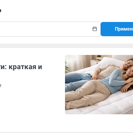
ь
Примен
и: краткая и
е