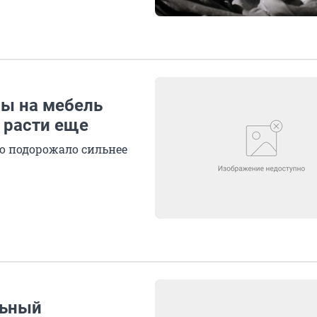
ны на мебель
т расти еще
о подорожало сильнее
льный