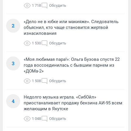
1 718
Обсудить
«Дело не в юбке или макияже». Следователь
2
объяснил, кто чаще становится жертвой
изнасилования
1 530
Обсудить
«Моя любимая пара!»: Ольга Бузова спустя 22
3
года воссоединилась с бывшим парнем из
«ДОМа-2»
1 508
Обсудить
Недолго музыка играла. «СибОйл»
4
приостаналивает продажу бензина АИ-95 всем
желающим в Якутске
1 048
Обсудить