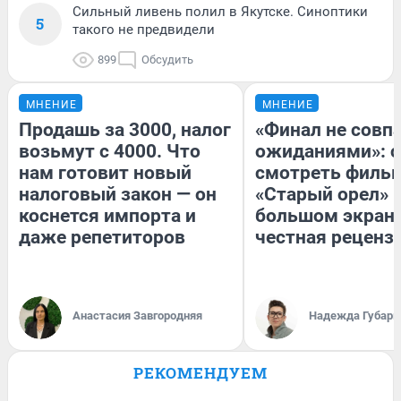
Сильный ливень полил в Якутске. Синоптики
5
такого не предвидели
899
Обсудить
МНЕНИЕ
МНЕНИЕ
Продашь за 3000, налог
«Финал не совпа
возьмут с 4000. Что
ожиданиями»: с
нам готовит новый
смотреть филь
налоговый закон — он
«Старый орел» 
коснется импорта и
большом экран
даже репетиторов
честная реценз
Анастасия Завгородняя
Надежда Губарь
РЕКОМЕНДУЕМ