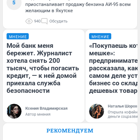
5
приостаналивает продажу бензина АИ-95 всем
желающим в Якутске
940
Обсудить
МНЕНИЕ
МНЕНИЕ
Мой банк меня
«Покупаешь кот
бережет. Журналист
мешке»:
хотела снять 200
предпринимате
тысяч, чтобы погасить
рассказала, как
кредит, — к ней домой
самом деле уст
приехала служба
бизнес со скла
безопасности
дешевых товар
Наталья Шорохо
Ксения Владимирская
Открыла кофейну
Автор мнения
деньги соцразви
РЕКОМЕНДУЕМ