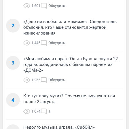
1 601
Обсудить
«Дело не в юбке или макияже». Следователь
2
объяснил, кто чаще становится жертвой
изнасилования
1 445
Обсудить
«Моя любимая пара!»: Ольга Бузова спустя 22
3
года воссоединилась с бывшим парнем из
«ДОМа-2»
1 255
Обсудить
Кто тут воду мутит? Почему нельзя купаться
4
после 2 августа
1 074
1
Недолго музыка играла. «СибОйл»