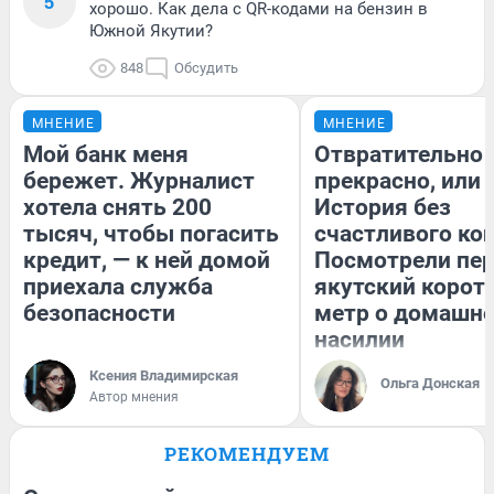
5
хорошо. Как дела с QR-кодами на бензин в
Южной Якутии?
848
Обсудить
МНЕНИЕ
МНЕНИЕ
Мой банк меня
Отвратительно
бережет. Журналист
прекрасно, или
хотела снять 200
История без
тысяч, чтобы погасить
счастливого кон
кредит, — к ней домой
Посмотрели пе
приехала служба
якутский корот
безопасности
метр о домашн
насилии
Ксения Владимирская
Ольга Донская
Автор мнения
РЕКОМЕНДУЕМ