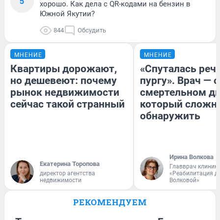
5
хорошо. Как дела с QR-кодами на бензин в
Южной Якутии?
844
Обсудить
МНЕНИЕ
МНЕНИЕ
Квартиры дорожают,
«Спуталась речь
но дешевеют: почему
пургу». Врач — о
рынок недвижимости
смертельном ди
сейчас такой странный
который сложн
обнаружить
Ирина Волкова
Екатерина Торопова
Главврач клиник
директор агентства
«Реабилитация д
недвижимости
Волковой»
РЕКОМЕНДУЕМ