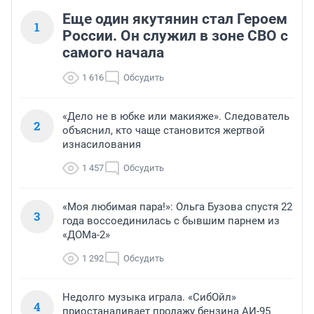
Еще один якутянин стал Героем
1
России. Он служил в зоне СВО с
самого начала
1 616
Обсудить
«Дело не в юбке или макияже». Следователь
2
объяснил, кто чаще становится жертвой
изнасилования
1 457
Обсудить
«Моя любимая пара!»: Ольга Бузова спустя 22
3
года воссоединилась с бывшим парнем из
«ДОМа-2»
1 292
Обсудить
Недолго музыка играла. «СибОйл»
4
приостаналивает продажу бензина АИ-95