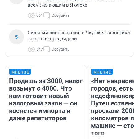
всем желающим в Якутске
961
Обсудить
Сильный ливень полил в Якутске. Синоптики
5
такого не предвидели
847
Обсудить
МНЕНИЕ
МНЕНИЕ
Продашь за 3000, налог
«Нет некрасив
возьмут с 4000. Что
городов, есть
нам готовит новый
недофинансиро
налоговый закон — он
Путешественн
коснется импорта и
проехали 2000
даже репетиторов
километров по 
машине — стои
того