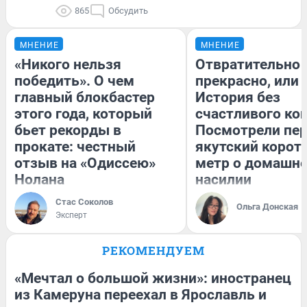
865
Обсудить
МНЕНИЕ
МНЕНИЕ
«Никого нельзя
Отвратительно
победить». О чем
прекрасно, или
главный блокбастер
История без
этого года, который
счастливого кон
бьет рекорды в
Посмотрели пе
прокате: честный
якутский корот
отзыв на «Одиссею»
метр о домашн
Нолана
насилии
Стас Соколов
Ольга Донская
Эксперт
РЕКОМЕНДУЕМ
«Мечтал о большой жизни»: иностранец
из Камеруна переехал в Ярославль и