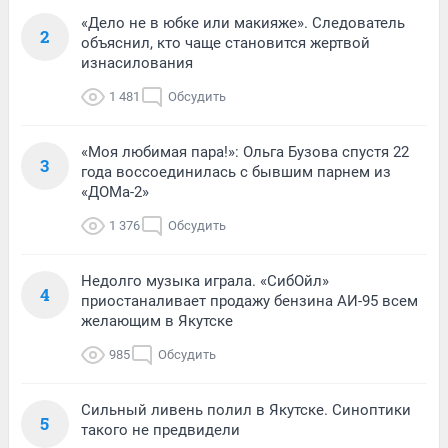
«Дело не в юбке или макияже». Следователь
2
объяснил, кто чаще становится жертвой
изнасилования
1 481
Обсудить
«Моя любимая пара!»: Ольга Бузова спустя 22
3
года воссоединилась с бывшим парнем из
«ДОМа-2»
1 376
Обсудить
Недолго музыка играла. «СибОйл»
4
приостаналивает продажу бензина АИ-95 всем
желающим в Якутске
985
Обсудить
Сильный ливень полил в Якутске. Синоптики
5
такого не предвидели