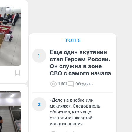
ТОП 5
Еще один якутянин
1
стал Героем России.
Он служил в зоне
СВО с самого начала
1 501
Обсудить
«Дело не в юбке или
2
макияже». Следователь
объяснил, кто чаще
становится жертвой
изнасилования