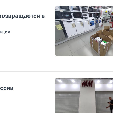
возвращается в
нкции
оссии