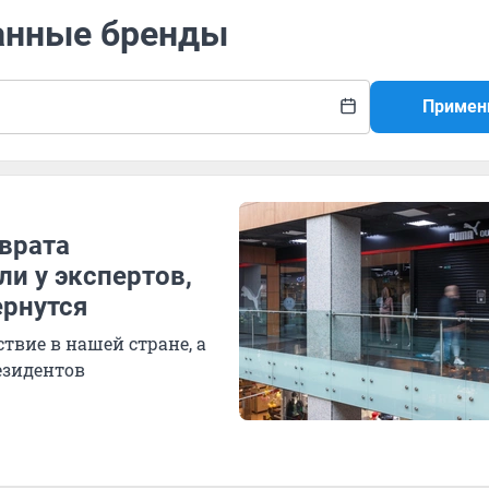
ранные бренды
Примен
зврата
ли у экспертов,
ернутся
твие в нашей стране, а
езидентов