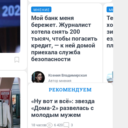
МНЕНИЕ
МНЕНИЕ
Мой банк меня
Тепло 
бережет. Журналист
холодн
хотела снять 200
зимой.
тысяч, чтобы погасить
ездит н
кредит, — к ней домой
плюсы 
приехала служба
безопасности
Ксения Владимирская
Д
Автор мнения
РЕКОМЕНДУЕМ
«Ну вот и всё»: звезда
«Дома-2» развелась с
молодым мужем
18 часов
6 420
3