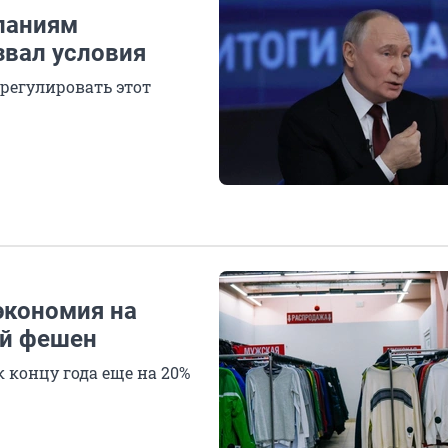
паниям
звал условия
регулировать этот
экономия на
ий фешен
 концу года еще на 20%