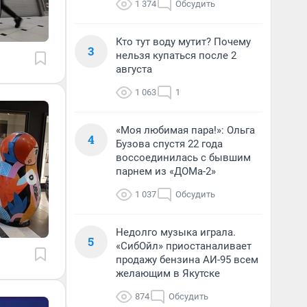
1 374
Обсудить
Кто тут воду мутит? Почему
3
нельзя купаться после 2
августа
1 063
1
«Моя любимая пара!»: Ольга
4
Бузова спустя 22 года
воссоединилась с бывшим
парнем из «ДОМа-2»
1 037
Обсудить
Недолго музыка играла.
5
«СибОйл» приостаналивает
продажу бензина АИ-95 всем
желающим в Якутске
874
Обсудить