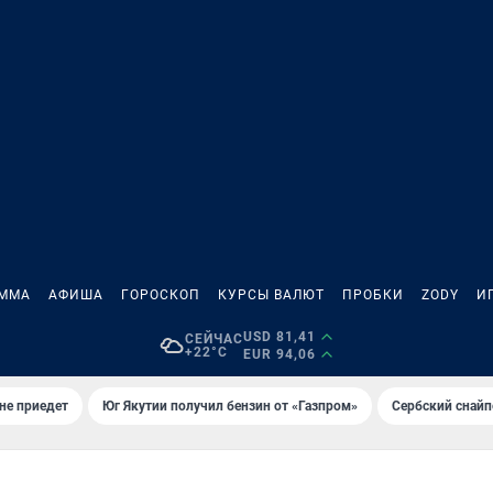
АММА
АФИША
ГОРОСКОП
КУРСЫ ВАЛЮТ
ПРОБКИ
ZODY
И
USD 81,41
СЕЙЧАС
+22°C
EUR 94,06
не приедет
Юг Якутии получил бензин от «Газпром»
Сербский снайп