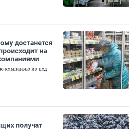
кому достанется
 происходит на
компаниями
ую компанию из-под
ащих получат