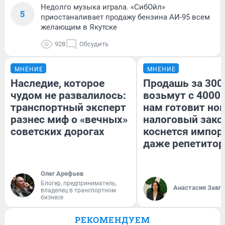
Недолго музыка играла. «СибОйл»
5
приостаналивает продажу бензина АИ-95 всем
желающим в Якутске
928
Обсудить
МНЕНИЕ
МНЕНИЕ
Наследие, которое
Продашь за 3000
чудом не развалилось:
возьмут с 4000.
транспортный эксперт
нам готовит но
разнес миф о «вечных»
налоговый зако
советских дорогах
коснется импор
даже репетитор
Олег Арефьев
Блогер, предприниматель,
Анастасия Завг
владелец в транспортном
бизнесе
РЕКОМЕНДУЕМ