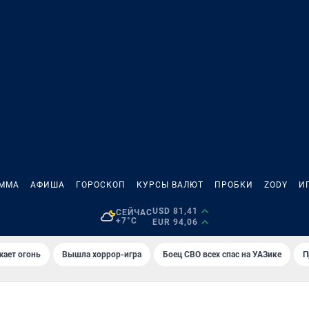
АММА
АФИША
ГОРОСКОП
КУРСЫ ВАЛЮТ
ПРОБКИ
ZODY
И
USD 81,41
СЕЙЧАС
+7°C
EUR 94,06
жает огонь
Вышла хоррор-игра
Боец СВО всех спас на УАЗике
П