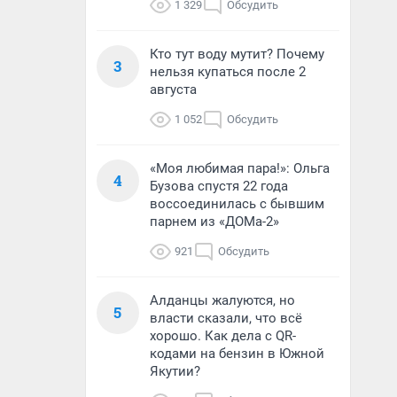
1 329
Обсудить
Кто тут воду мутит? Почему
3
нельзя купаться после 2
августа
1 052
Обсудить
«Моя любимая пара!»: Ольга
4
Бузова спустя 22 года
воссоединилась с бывшим
парнем из «ДОМа-2»
921
Обсудить
Алданцы жалуются, но
5
власти сказали, что всё
хорошо. Как дела с QR-
кодами на бензин в Южной
Якутии?