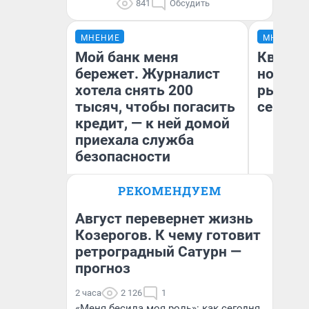
841
Обсудить
МНЕНИЕ
МНЕНИЕ
Мой банк меня
Кварти
бережет. Журналист
но деш
хотела снять 200
рынок 
тысяч, чтобы погасить
сейчас
кредит, — к ней домой
приехала служба
безопасности
РЕКОМЕНДУЕМ
Ек
Ксения Владимирская
ди
Автор мнения
не
Август перевернет жизнь
Козерогов. К чему готовит
ретроградный Сатурн —
прогноз
2 часа
2 126
1
«Меня бесила моя роль»: как сегодня