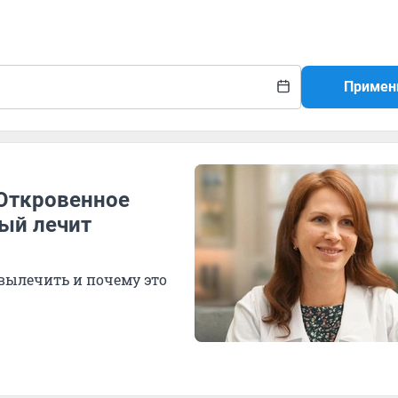
я
Примен
 Откровенное
рый лечит
 вылечить и почему это