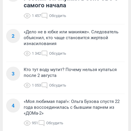
самого начала
1 457
Обсудить
«Дело не в юбке или макияже». Следователь
2
объяснил, кто чаще становится жертвой
изнасилования
1 342
Обсудить
Кто тут воду мутит? Почему нельзя купаться
3
после 2 августа
1 053
Обсудить
«Моя любимая пара!»: Ольга Бузова спустя 22
4
года воссоединилась с бывшим парнем из
«ДОМа-2»
951
Обсудить