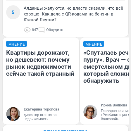
Алданцы жалуются, но власти сказали, что всё
5
хорошо. Как дела с QR-кодами на бензин в
Южной Якутии?
847
Обсудить
МНЕНИЕ
МНЕНИЕ
Квартиры дорожают,
«Спуталась речь
но дешевеют: почему
пургу». Врач — о
рынок недвижимости
смертельном ди
сейчас такой странный
который сложн
обнаружить
Ирина Волкова
Екатерина Торопова
Главврач клиник
директор агентства
«Реабилитация д
недвижимости
Волковой»