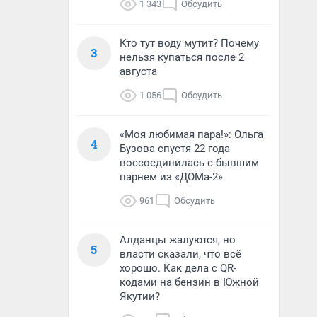
1 343
Обсудить
Кто тут воду мутит? Почему
3
нельзя купаться после 2
августа
1 056
Обсудить
«Моя любимая пара!»: Ольга
4
Бузова спустя 22 года
воссоединилась с бывшим
парнем из «ДОМа-2»
961
Обсудить
Алданцы жалуются, но
5
власти сказали, что всё
хорошо. Как дела с QR-
кодами на бензин в Южной
Якутии?