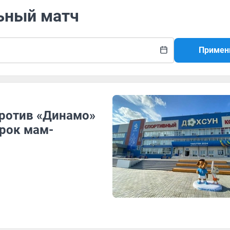
льный матч
Примен
против «Динамо»
орок мам-