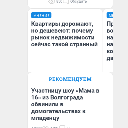
850
Обсудить
МНЕНИЕ
МНЕНИЕ
Квартиры дорожают,
Продаш
но дешевеют: почему
возьмут
рынок недвижимости
нам го
сейчас такой странный
налого
коснет
даже р
РЕКОМЕНДУЕМ
Екатерина Торопова
Ан
директор агентства
недвижимости
Участницу шоу «Мама в
16» из Волгограда
обвинили в
домогательствах к
младенцу