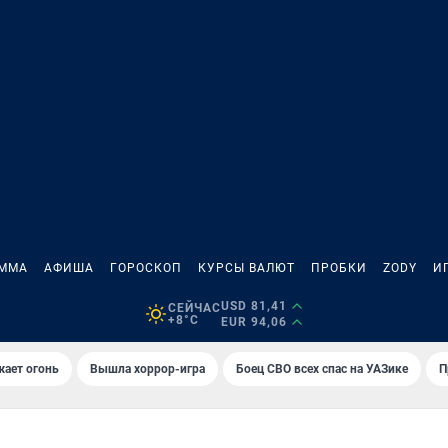
АММА
АФИША
ГОРОСКОП
КУРСЫ ВАЛЮТ
ПРОБКИ
ZODY
И
USD 81,41
СЕЙЧАС
+8°C
EUR 94,06
жает огонь
Вышла хоррор-игра
Боец СВО всех спас на УАЗике
П