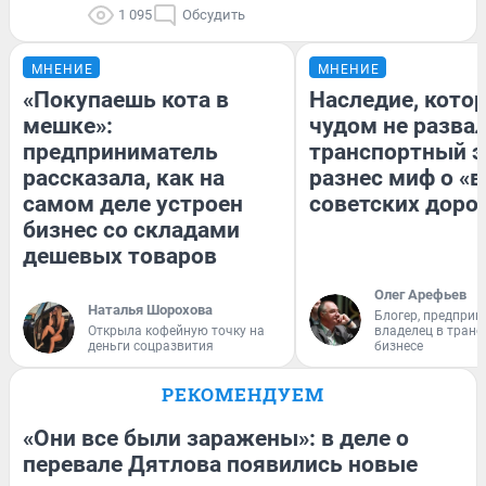
1 095
Обсудить
МНЕНИЕ
МНЕНИЕ
«Покупаешь кота в
Наследие, кото
мешке»:
чудом не разва
предприниматель
транспортный э
рассказала, как на
разнес миф о «
самом деле устроен
советских доро
бизнес со складами
дешевых товаров
Олег Арефьев
Наталья Шорохова
Блогер, предприн
Открыла кофейную точку на
владелец в тран
деньги соцразвития
бизнесе
РЕКОМЕНДУЕМ
«Они все были заражены»: в деле о
перевале Дятлова появились новые