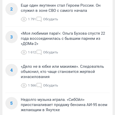
Еще один якутянин стал Героем России. Он
2
служил в зоне СВО с самого начала
1 791
Обсудить
«Моя любимая пара!»: Ольга Бузова спустя 22
3
года воссоединилась с бывшим парнем из
«ДОМа-2»
1 612
Обсудить
«Дело не в юбке или макияже». Следователь
4
объяснил, кто чаще становится жертвой
изнасилования
1 566
Обсудить
Недолго музыка играла. «СибОйл»
5
приостаналивает продажу бензина АИ-95 всем
желающим в Якутске