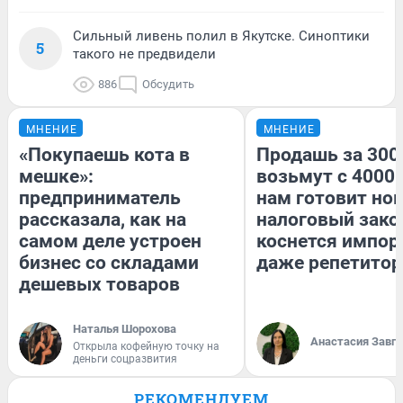
Сильный ливень полил в Якутске. Синоптики
5
такого не предвидели
886
Обсудить
МНЕНИЕ
МНЕНИЕ
«Покупаешь кота в
Продашь за 3000
мешке»:
возьмут с 4000.
предприниматель
нам готовит но
рассказала, как на
налоговый зако
самом деле устроен
коснется импор
бизнес со складами
даже репетитор
дешевых товаров
Наталья Шорохова
Анастасия Завг
Открыла кофейную точку на
деньги соцразвития
РЕКОМЕНДУЕМ