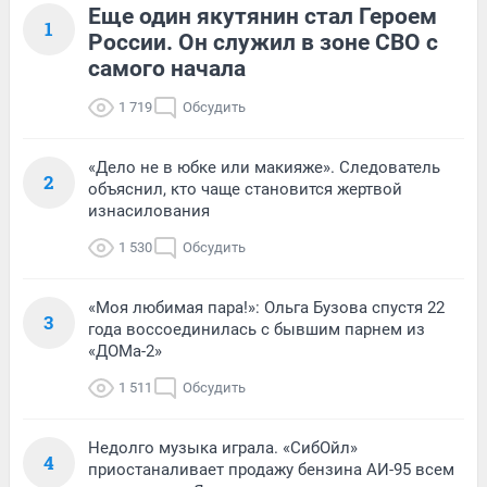
Еще один якутянин стал Героем
1
России. Он служил в зоне СВО с
самого начала
1 719
Обсудить
«Дело не в юбке или макияже». Следователь
2
объяснил, кто чаще становится жертвой
изнасилования
1 530
Обсудить
«Моя любимая пара!»: Ольга Бузова спустя 22
3
года воссоединилась с бывшим парнем из
«ДОМа-2»
1 511
Обсудить
Недолго музыка играла. «СибОйл»
4
приостаналивает продажу бензина АИ-95 всем