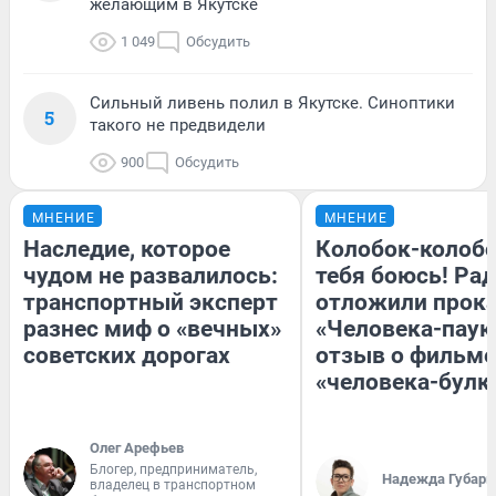
желающим в Якутске
1 049
Обсудить
Сильный ливень полил в Якутске. Синоптики
5
такого не предвидели
900
Обсудить
МНЕНИЕ
МНЕНИЕ
Наследие, которое
Колобок-колобо
чудом не развалилось:
тебя боюсь! Рад
транспортный эксперт
отложили прок
разнес миф о «вечных»
«Человека-паук
советских дорогах
отзыв о фильме
«человека-булк
Олег Арефьев
Блогер, предприниматель,
Надежда Губарь
владелец в транспортном