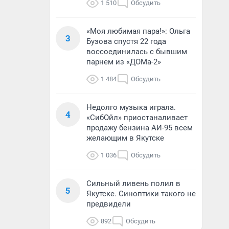
1 510
Обсудить
«Моя любимая пара!»: Ольга
3
Бузова спустя 22 года
воссоединилась с бывшим
парнем из «ДОМа-2»
1 484
Обсудить
Недолго музыка играла.
4
«СибОйл» приостаналивает
продажу бензина АИ-95 всем
желающим в Якутске
1 036
Обсудить
Сильный ливень полил в
5
Якутске. Синоптики такого не
предвидели
892
Обсудить