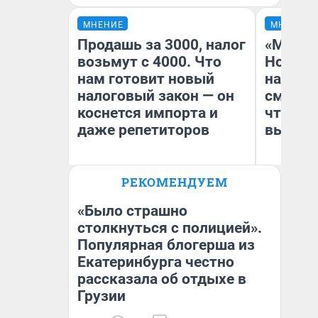
МНЕНИЕ
МНЕНИЕ
Продашь за 3000, налог
«Мы ви
возьмут с 4000. Что
Нолана
нам готовит новый
настро
налоговый закон — он
смотре
коснется импорта и
чтобы 
даже репетиторов
выгляд
РЕКОМЕНДУЕМ
Анастасия Завгородняя
На
«Было страшно
столкнуться с полицией».
Популярная блогерша из
Екатеринбурга честно
рассказала об отдыхе в
Грузии