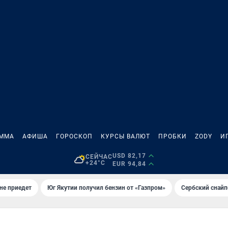
АММА
АФИША
ГОРОСКОП
КУРСЫ ВАЛЮТ
ПРОБКИ
ZODY
И
USD 82,17
СЕЙЧАС
+24°C
EUR 94,84
не приедет
Юг Якутии получил бензин от «Газпром»
Сербский снайп