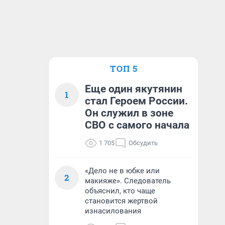
ТОП 5
Еще один якутянин
1
стал Героем России.
Он служил в зоне
СВО с самого начала
1 705
Обсудить
«Дело не в юбке или
2
макияже». Следователь
объяснил, кто чаще
становится жертвой
изнасилования