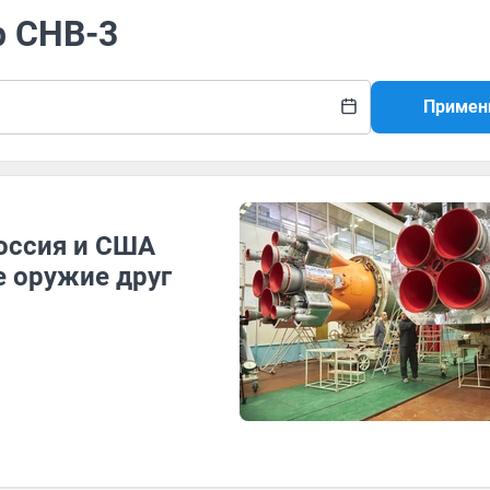
р СНВ-3
Примен
оссия и США
 оружие друг