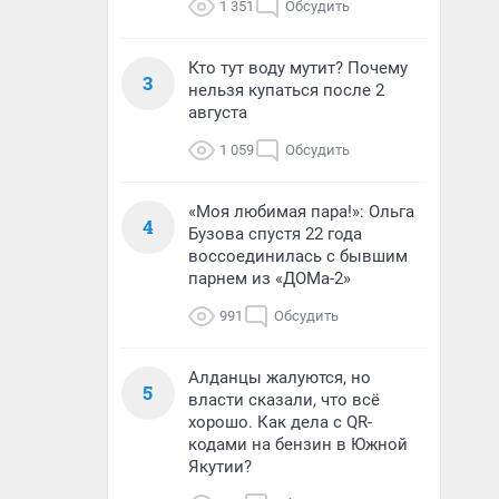
1 351
Обсудить
Кто тут воду мутит? Почему
3
нельзя купаться после 2
августа
1 059
Обсудить
«Моя любимая пара!»: Ольга
4
Бузова спустя 22 года
воссоединилась с бывшим
парнем из «ДОМа-2»
991
Обсудить
Алданцы жалуются, но
5
власти сказали, что всё
хорошо. Как дела с QR-
кодами на бензин в Южной
Якутии?