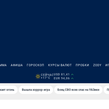
АММА
АФИША
ГОРОСКОП
КУРСЫ ВАЛЮТ
ПРОБКИ
ZODY
И
USD 81,41
СЕЙЧАС
+17°C
EUR 94,06
жает огонь
Вышла хоррор-игра
Боец СВО всех спас на УАЗике
П