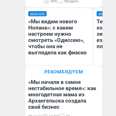
855
Обсудить
МНЕНИЕ
МНЕНИЕ
«Мы видим нового
Тепло 
Нолана»: с каким
холодн
настроем нужно
зимой.
смотреть «Одиссею»,
ездит н
чтобы она не
плюсы 
выглядела как фиаско
РЕКОМЕНДУЕМ
Надежда Губарь
Д
«Мы начали в самое
нестабильное время»: как
многодетная мама из
Архангельска создала
свой бизнес