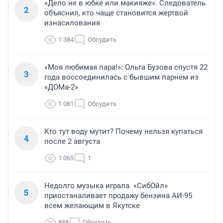
«Дело не в юбке или макияже». Следователь
2
объяснил, кто чаще становится жертвой
изнасилования
1 384
Обсудить
«Моя любимая пара!»: Ольга Бузова спустя 22
3
года воссоединилась с бывшим парнем из
«ДОМа-2»
1 081
Обсудить
Кто тут воду мутит? Почему нельзя купаться
4
после 2 августа
1 065
1
Недолго музыка играла. «СибОйл»
5
приостаналивает продажу бензина АИ-95
всем желающим в Якутске
888
Обсудить