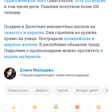
туристическую зону
Севастополя.
Есть погибшие
,
в том числе дети. Ранения получили более 100
человек.
Позднее в Дагестане неизвестные напали на
синагогу и церковь
. Они стреляли из оружия
прямо на улице. Пострадали
полицейские и
мирные жители
. В республике объявлен траур.
Подробнее о произошедшем можно прочитать
в
нашем материале
.
Елена Мальцева
Старший корреспондент оперативной редакции
Севастополь
Дербент
Туризм
Возврат денег
Мих