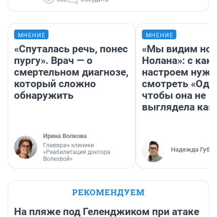
МНЕНИЕ
МНЕНИЕ
«Спуталась речь, понес
«Мы видим нов
пургу». Врач — о
Нолана»: с как
смертельном диагнозе,
настроем нужн
который сложно
смотреть «Оди
обнаружить
чтобы она не
выглядела как
Ирина Волкова
Главврач клиники
Надежда Губар
«Реабилитация доктора
Волковой»
РЕКОМЕНДУЕМ
На пляже под Геленджиком при атаке