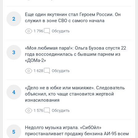
Еще один якутянин стал Героем России. Он
2
служил в зоне СВО с самого начала
1 796
Обсудить
«Моя любимая пара!»: Ольга Бузова спустя 22
3
года воссоединилась с бывшим парнем из
«ДОМа-2»
1 628
Обсудить
«Дело не в юбке или макияже». Следователь
4
объяснил, кто чаще становится жертвой
изнасилования
1 576
Обсудить
Недолго музыка играла. «СибОйл»
5
приостаналивает продажу бензина АИ-95 всем