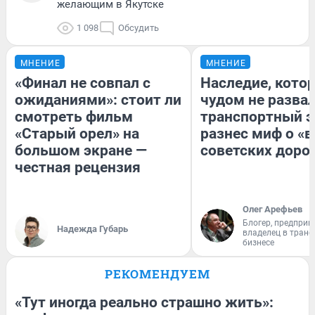
желающим в Якутске
1 098
Обсудить
МНЕНИЕ
МНЕНИЕ
«Финал не совпал с
Наследие, кото
ожиданиями»: стоит ли
чудом не разва
смотреть фильм
транспортный э
«Старый орел» на
разнес миф о «
большом экране —
советских доро
честная рецензия
Олег Арефьев
Блогер, предприн
Надежда Губарь
владелец в тран
бизнесе
РЕКОМЕНДУЕМ
«Тут иногда реально страшно жить»: