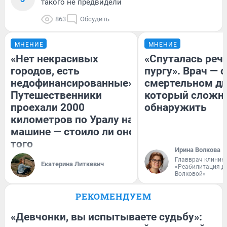
такого не предвидели
863
Обсудить
МНЕНИЕ
МНЕНИЕ
«Нет некрасивых
«Спуталась речь
городов, есть
пургу». Врач — о
недофинансированные».
смертельном ди
Путешественники
который сложн
проехали 2000
обнаружить
километров по Уралу на
машине — стоило ли оно
того
Ирина Волкова
Главврач клиник
Екатерина Литкевич
«Реабилитация д
Волковой»
РЕКОМЕНДУЕМ
«Девчонки, вы испытываете судьбу»: