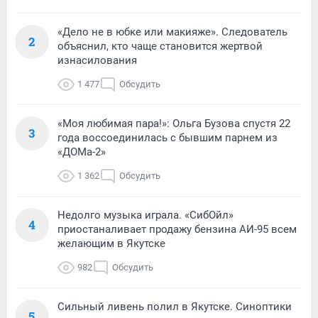
«Дело не в юбке или макияже». Следователь
2
объяснил, кто чаще становится жертвой
изнасилования
1 477
Обсудить
«Моя любимая пара!»: Ольга Бузова спустя 22
3
года воссоединилась с бывшим парнем из
«ДОМа-2»
1 362
Обсудить
Недолго музыка играла. «СибОйл»
4
приостаналивает продажу бензина АИ-95 всем
желающим в Якутске
982
Обсудить
Сильный ливень полил в Якутске. Синоптики
5