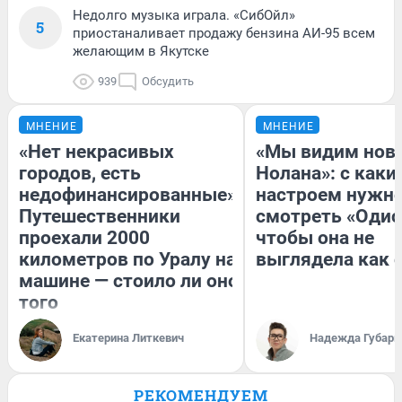
Недолго музыка играла. «СибОйл»
5
приостаналивает продажу бензина АИ-95 всем
желающим в Якутске
939
Обсудить
МНЕНИЕ
МНЕНИЕ
«Нет некрасивых
«Мы видим нов
городов, есть
Нолана»: с каки
недофинансированные».
настроем нужн
Путешественники
смотреть «Одис
проехали 2000
чтобы она не
километров по Уралу на
выглядела как 
машине — стоило ли оно
того
Екатерина Литкевич
Надежда Губарь
РЕКОМЕНДУЕМ