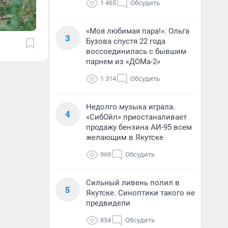
1 465
Обсудить
«Моя любимая пара!»: Ольга
3
Бузова спустя 22 года
воссоединилась с бывшим
парнем из «ДОМа-2»
1 314
Обсудить
Недолго музыка играла.
4
«СибОйл» приостаналивает
продажу бензина АИ-95 всем
желающим в Якутске
969
Обсудить
Сильный ливень полил в
5
Якутске. Синоптики такого не
предвидели
854
Обсудить