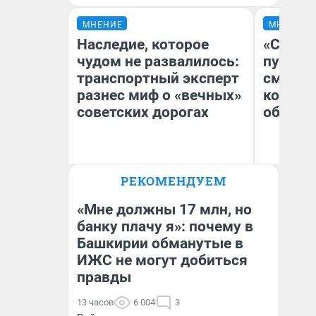
МНЕНИЕ
МНЕНИЕ
Наследие, которое
«Спутал
чудом не развалилось:
пургу».
транспортный эксперт
смерте
разнес миф о «вечных»
которы
советских дорогах
обнару
Олег Арефьев
Ир
РЕКОМЕНДУЕМ
Блогер, предприниматель,
Гл
владелец в транспортном
«Р
бизнесе
Во
«Мне должны 17 млн, но
банку плачу я»: почему в
Башкирии обманутые в
ИЖС не могут добиться
правды
13 часов
6 004
3