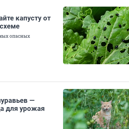
айте капусту от
 схеме
амых опасных
муравьев —
а для урожая