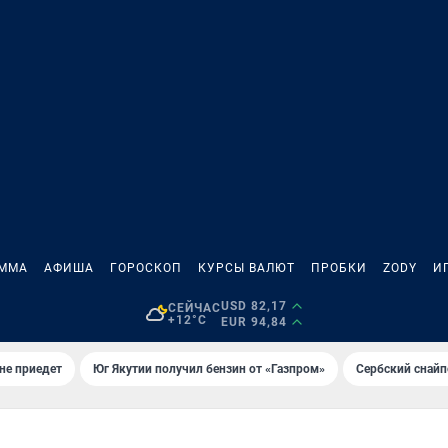
АММА
АФИША
ГОРОСКОП
КУРСЫ ВАЛЮТ
ПРОБКИ
ZODY
И
USD 82,17
СЕЙЧАС
+12°C
EUR 94,84
не приедет
Юг Якутии получил бензин от «Газпром»
Сербский снайп