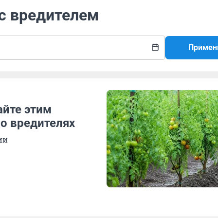
 с вредителем
Примен
айте этим
 о вредителях
ии