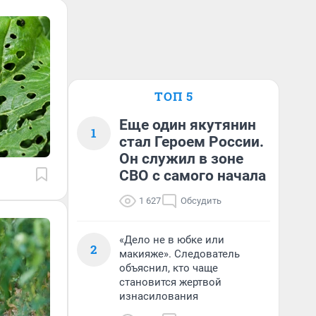
ТОП 5
Еще один якутянин
1
стал Героем России.
Он служил в зоне
СВО с самого начала
1 627
Обсудить
«Дело не в юбке или
2
макияже». Следователь
объяснил, кто чаще
становится жертвой
изнасилования