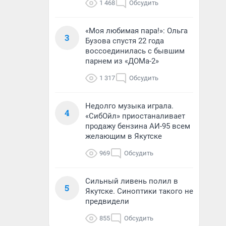
1 468
Обсудить
«Моя любимая пара!»: Ольга
3
Бузова спустя 22 года
воссоединилась с бывшим
парнем из «ДОМа-2»
1 317
Обсудить
Недолго музыка играла.
4
«СибОйл» приостаналивает
продажу бензина АИ-95 всем
желающим в Якутске
969
Обсудить
Сильный ливень полил в
5
Якутске. Синоптики такого не
предвидели
855
Обсудить