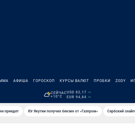
АММА
АФИША
ГОРОСКОП
КУРСЫ ВАЛЮТ
ПРОБКИ
ZODY
И
USD 82,17
СЕЙЧАС
+10°C
EUR 94,84
не приедет
Юг Якутии получил бензин от «Газпром»
Сербский снайп