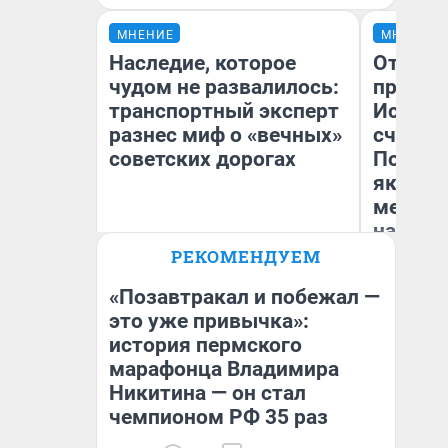
МНЕНИЕ
МНЕНИЕ
Наследие, которое
Отврат
чудом не развалилось:
прекра
транспортный эксперт
Истори
разнес миф о «вечных»
счастл
советских дорогах
Посмот
якутск
метр о
насили
Олег Арефьев
РЕКОМЕНДУЕМ
Блогер, предприниматель,
Ол
владелец в транспортном
бизнесе
«Позавтракал и побежал —
это уже привычка»:
история пермского
марафонца Владимира
Никитина — он стал
чемпионом РФ 35 раз