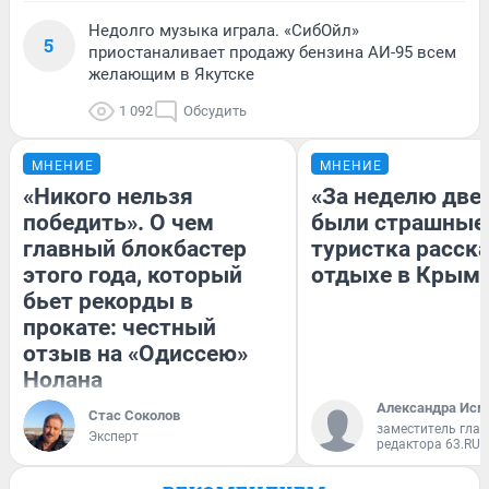
Недолго музыка играла. «СибОйл»
5
приостаналивает продажу бензина АИ-95 всем
желающим в Якутске
1 092
Обсудить
МНЕНИЕ
МНЕНИЕ
«Никого нельзя
«За неделю две
победить». О чем
были страшные
главный блокбастер
туристка расска
этого года, который
отдыхе в Крым
бьет рекорды в
прокате: честный
отзыв на «Одиссею»
Нолана
Александра Исм
Стас Соколов
заместитель глав
Эксперт
редактора 63.RU