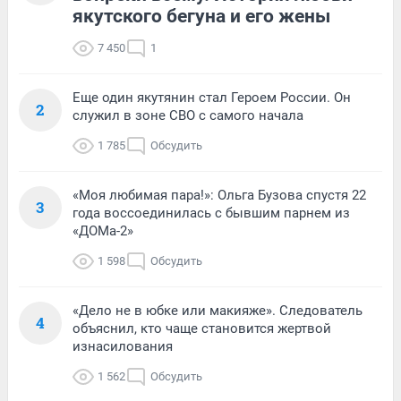
якутского бегуна и его жены
7 450
1
Еще один якутянин стал Героем России. Он
2
служил в зоне СВО с самого начала
1 785
Обсудить
«Моя любимая пара!»: Ольга Бузова спустя 22
3
года воссоединилась с бывшим парнем из
«ДОМа-2»
1 598
Обсудить
«Дело не в юбке или макияже». Следователь
4
объяснил, кто чаще становится жертвой
изнасилования
1 562
Обсудить