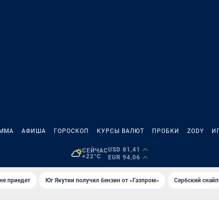
АММА
АФИША
ГОРОСКОП
КУРСЫ ВАЛЮТ
ПРОБКИ
ZODY
И
USD 81,41
СЕЙЧАС
+22°C
EUR 94,06
не приедет
Юг Якутии получил бензин от «Газпром»
Сербский снайп