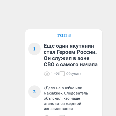
ТОП 5
Еще один якутянин
1
стал Героем России.
Он служил в зоне
СВО с самого начала
1 499
Обсудить
«Дело не в юбке или
2
макияже». Следователь
объяснил, кто чаще
становится жертвой
изнасилования