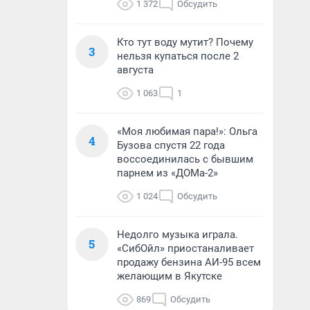
1 372
Обсудить
Кто тут воду мутит? Почему
3
нельзя купаться после 2
августа
1 063
1
«Моя любимая пара!»: Ольга
4
Бузова спустя 22 года
воссоединилась с бывшим
парнем из «ДОМа-2»
1 024
Обсудить
Недолго музыка играла.
5
«СибОйл» приостаналивает
продажу бензина АИ-95 всем
желающим в Якутске
869
Обсудить