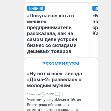
МНЕНИЕ
МНЕНИЕ
«Покупаешь кота в
«Машин
мешке»:
полете
предприниматель
сравни
рассказала, как на
Казахс
самом деле устроен
бизнес со складами
дешевых товаров
РЕКОМЕНДУЕМ
Наталья Шорохова
Ан
Открыла кофейную точку на
деньги соцразвития
«Ну вот и всё»: звезда
«Дома-2» развелась с
молодым мужем
17 часов
6 131
3
Участницу шоу «Мама в 16» из
Волгограда обвинили в
домогательствах к младенцу