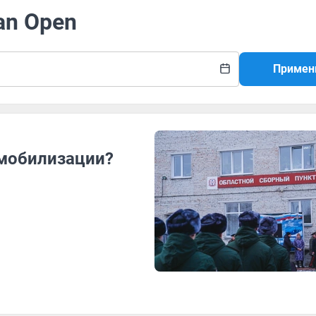
ian Open
Примен
 мобилизации?