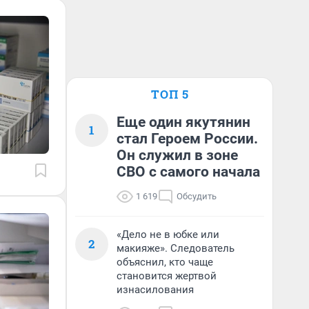
ТОП 5
Еще один якутянин
1
стал Героем России.
Он служил в зоне
СВО с самого начала
1 619
Обсудить
«Дело не в юбке или
2
макияже». Следователь
объяснил, кто чаще
становится жертвой
изнасилования