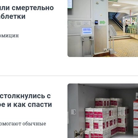
шли смертельно
аблетки
ромицин
 столкнулись с
е и как спасти
 помогают обычные