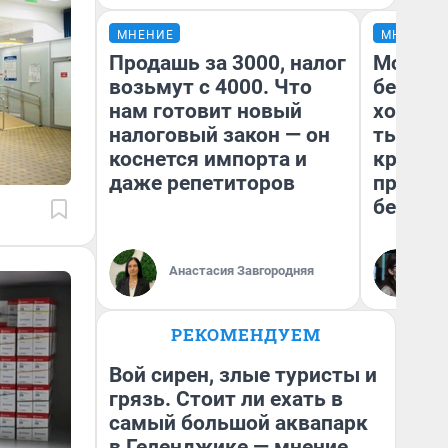
МНЕНИЕ
МНЕНИЕ
Продашь за 3000, налог
Мой ба
возьмут с 4000. Что
береже
нам готовит новый
хотела 
налоговый закон — он
тысяч,
коснется импорта и
кредит,
даже репетиторов
приеха
безопа
Кс
Анастасия Завгородняя
Ав
РЕКОМЕНДУЕМ
Вой сирен, злые туристы и
грязь. Стоит ли ехать в
самый большой аквапарк
в Геленджике — мнение