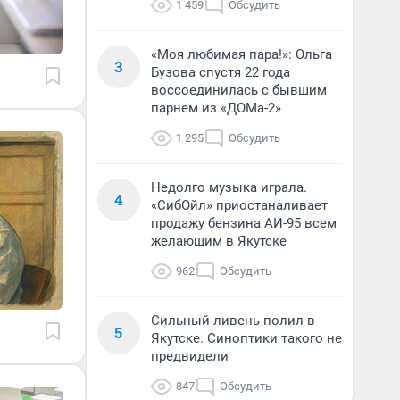
1 459
Обсудить
«Моя любимая пара!»: Ольга
3
Бузова спустя 22 года
воссоединилась с бывшим
парнем из «ДОМа-2»
1 295
Обсудить
Недолго музыка играла.
4
«СибОйл» приостаналивает
продажу бензина АИ-95 всем
желающим в Якутске
962
Обсудить
Сильный ливень полил в
5
Якутске. Синоптики такого не
предвидели
847
Обсудить