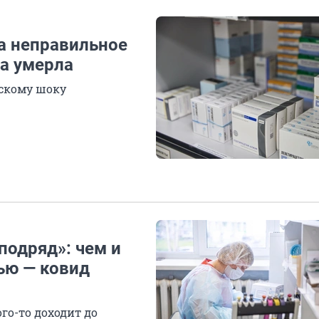
за неправильное
ка умерла
скому шоку
подряд»: чем и
ью — ковид
го-то доходит до