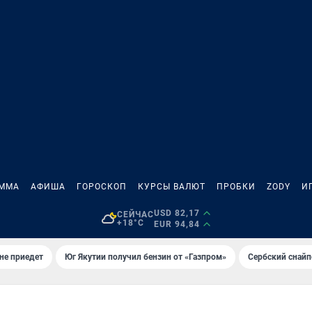
АММА
АФИША
ГОРОСКОП
КУРСЫ ВАЛЮТ
ПРОБКИ
ZODY
И
USD 82,17
СЕЙЧАС
+18°C
EUR 94,84
не приедет
Юг Якутии получил бензин от «Газпром»
Сербский снайп