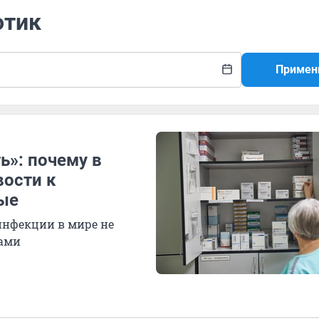
отик
Примен
ь»: почему в
вости к
ые
инфекции в мире не
тами