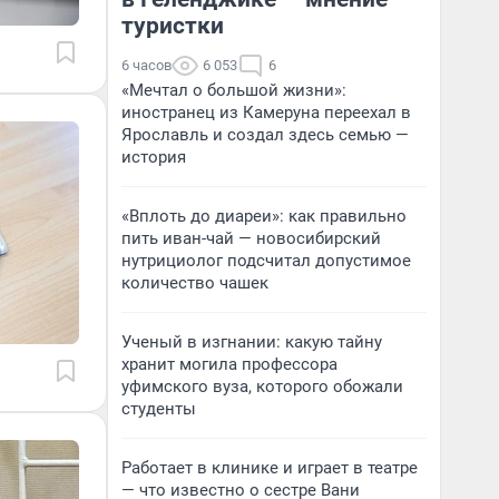
туристки
6 часов
6 053
6
«Мечтал о большой жизни»:
иностранец из Камеруна переехал в
Ярославль и создал здесь семью —
история
«Вплоть до диареи»: как правильно
пить иван-чай — новосибирский
нутрициолог подсчитал допустимое
количество чашек
Ученый в изгнании: какую тайну
хранит могила профессора
уфимского вуза, которого обожали
студенты
Работает в клинике и играет в театре
— что известно о сестре Вани