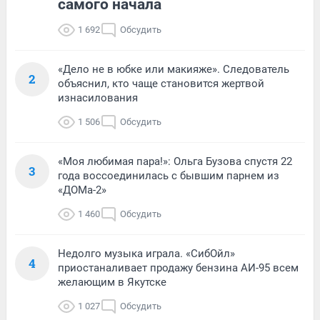
самого начала
1 692
Обсудить
«Дело не в юбке или макияже». Следователь
2
объяснил, кто чаще становится жертвой
изнасилования
1 506
Обсудить
«Моя любимая пара!»: Ольга Бузова спустя 22
3
года воссоединилась с бывшим парнем из
«ДОМа-2»
1 460
Обсудить
Недолго музыка играла. «СибОйл»
4
приостаналивает продажу бензина АИ-95 всем
желающим в Якутске
1 027
Обсудить