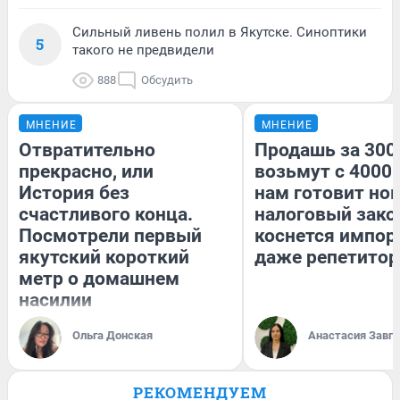
Сильный ливень полил в Якутске. Синоптики
5
такого не предвидели
888
Обсудить
МНЕНИЕ
МНЕНИЕ
Отвратительно
Продашь за 3000
прекрасно, или
возьмут с 4000.
История без
нам готовит но
счастливого конца.
налоговый зако
Посмотрели первый
коснется импор
якутский короткий
даже репетитор
метр о домашнем
насилии
Ольга Донская
Анастасия Завг
РЕКОМЕНДУЕМ