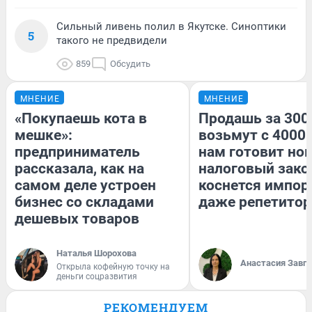
Сильный ливень полил в Якутске. Синоптики
5
такого не предвидели
859
Обсудить
МНЕНИЕ
МНЕНИЕ
«Покупаешь кота в
Продашь за 3000
мешке»:
возьмут с 4000.
предприниматель
нам готовит но
рассказала, как на
налоговый зако
самом деле устроен
коснется импор
бизнес со складами
даже репетитор
дешевых товаров
Наталья Шорохова
Анастасия Завг
Открыла кофейную точку на
деньги соцразвития
РЕКОМЕНДУЕМ