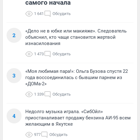
самого начала
1 641
Обсудить
«Дело не в юбке или макияже». Следователь
2
объяснил, кто чаще становится жертвой
изнасилования
1 473
Обсудить
«Моя любимая пара!»: Ольга Бузова спустя 22
3
года воссоединилась с бывшим парнем из
«ДОМа-2»
1 339
Обсудить
Недолго музыка играла. «СибОйл»
4
приостаналивает продажу бензина АИ-95 всем
желающим в Якутске
977
Обсудить