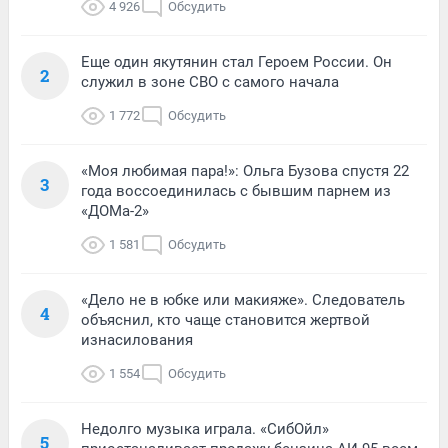
4 926
Обсудить
Еще один якутянин стал Героем России. Он
2
служил в зоне СВО с самого начала
1 772
Обсудить
«Моя любимая пара!»: Ольга Бузова спустя 22
3
года воссоединилась с бывшим парнем из
«ДОМа-2»
1 581
Обсудить
«Дело не в юбке или макияже». Следователь
4
объяснил, кто чаще становится жертвой
изнасилования
1 554
Обсудить
Недолго музыка играла. «СибОйл»
5