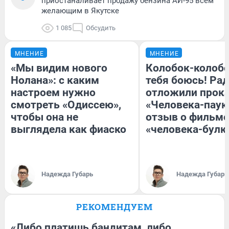
приостаналивает продажу бензина АИ-95 всем
желающим в Якутске
1 085
Обсудить
МНЕНИЕ
МНЕНИЕ
«Мы видим нового
Колобок-колобо
Нолана»: с каким
тебя боюсь! Рад
настроем нужно
отложили прок
смотреть «Одиссею»,
«Человека-паук
чтобы она не
отзыв о фильме
выглядела как фиаско
«человека-булк
Надежда Губарь
Надежда Губарь
РЕКОМЕНДУЕМ
«Либо платишь бандитам, либо