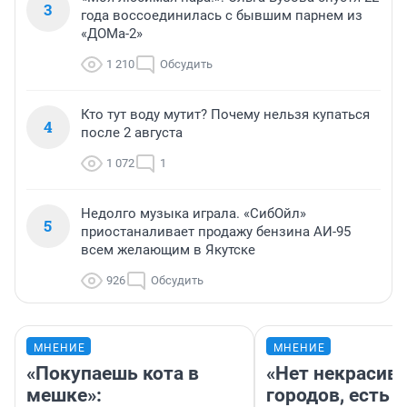
3
года воссоединилась с бывшим парнем из
«ДОМа-2»
1 210
Обсудить
Кто тут воду мутит? Почему нельзя купаться
4
после 2 августа
1 072
1
Недолго музыка играла. «СибОйл»
5
приостаналивает продажу бензина АИ-95
всем желающим в Якутске
926
Обсудить
МНЕНИЕ
МНЕНИЕ
«Покупаешь кота в
«Нет некрасив
мешке»:
городов, есть