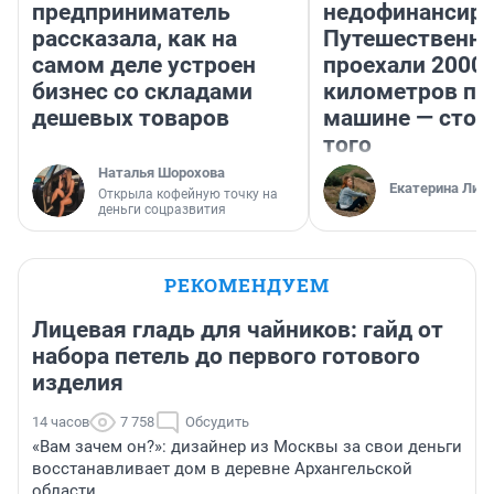
предприниматель
недофинансиро
рассказала, как на
Путешественн
самом деле устроен
проехали 2000
бизнес со складами
километров по 
дешевых товаров
машине — стои
того
Наталья Шорохова
Екатерина Лит
Открыла кофейную точку на
деньги соцразвития
РЕКОМЕНДУЕМ
Лицевая гладь для чайников: гайд от
набора петель до первого готового
изделия
14 часов
7 758
Обсудить
«Вам зачем он?»: дизайнер из Москвы за свои деньги
восстанавливает дом в деревне Архангельской
области