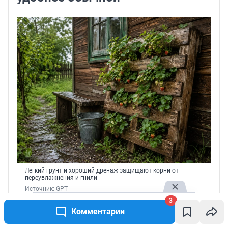
Легкий грунт и хороший дренаж защищают корни от
переувлажнения и гнили
Источник: 
GPT
3
Комментарии
У вертикальных посадок есть еще один плюс:
ягоды меньше соприкасаются с землей,