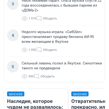
«Моя любимая пара!»: Ольга Бузова спустя 22
3
года воссоединилась с бывшим парнем из
«ДОМа-2»
1 519
Обсудить
Недолго музыка играла. «СибОйл»
4
приостаналивает продажу бензина АИ-95
всем желающим в Якутске
1 050
Обсудить
Сильный ливень полил в Якутске. Синоптики
5
такого не предвидели
900
Обсудить
МНЕНИЕ
МНЕНИЕ
Наследие, которое
Отвратительно
чудом не развалилось:
прекрасно, или