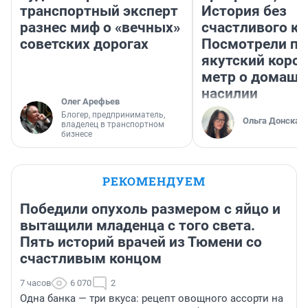
транспортный эксперт
История без
разнес миф о «вечных»
счастливого ко
советских дорогах
Посмотрели п
якутский коро
метр о домаш
насилии
Олег Арефьев
Блогер, предприниматель,
Ольга Донская
владелец в транспортном
бизнесе
РЕКОМЕНДУЕМ
Победили опухоль размером с яйцо и
вытащили младенца с того света.
Пять историй врачей из Тюмени со
счастливым концом
7 часов
6 070
2
Одна банка — три вкуса: рецепт овощного ассорти на