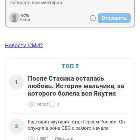
Гость
Отправить
Войти
Новости СМИ2
ТОП 5
После Стасика осталась
1
любовь. История мальчика, за
которого болела вся Якутия
28 754
4
Еще один якутянин стал Героем России. Он
2
служил в зоне СВО с самого начала
1 388
Обсудить