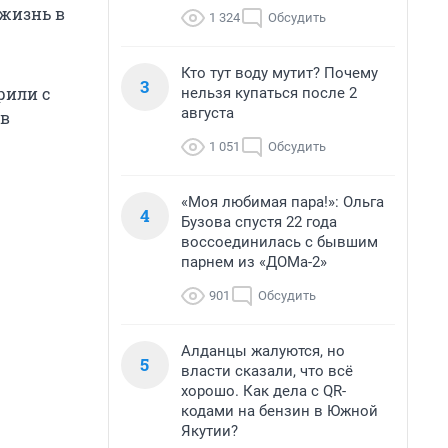
 жизнь в
1 324
Обсудить
Кто тут воду мутит? Почему
3
рили с
нельзя купаться после 2
августа
 в
1 051
Обсудить
«Моя любимая пара!»: Ольга
4
Бузова спустя 22 года
воссоединилась с бывшим
парнем из «ДОМа-2»
901
Обсудить
Алданцы жалуются, но
5
власти сказали, что всё
хорошо. Как дела с QR-
кодами на бензин в Южной
Якутии?