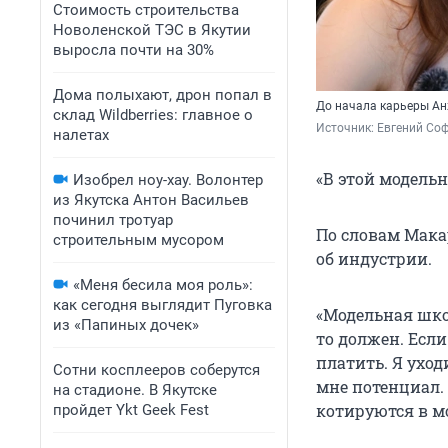
Стоимость строительства
Новоленской ТЭС в Якутии
выросла почти на 30%
Дома полыхают, дрон попал в
До начала карьеры Ан
склад Wildberries: главное о
Источник: 
Евгений Соф
налетах
«В этой модельн
Изобрел ноу-хау. Волонтер
из Якутска Антон Васильев
починил тротуар
По словам Мака
строительным мусором
об индустрии.
«Меня бесила моя роль»:
как сегодня выглядит Пуговка
«Модельная школ
из «Папиных дочек»
то должен. Если
платить. Я уход
Сотни косплееров соберутся
мне потенциал.
на стадионе. В Якутске
котируются в м
пройдет Ykt Geek Fest