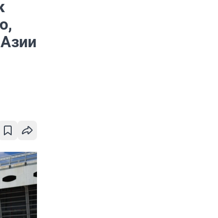
к
ю,
 Азии