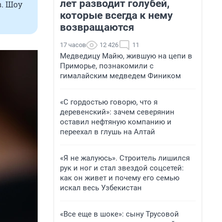
лет разводит голубей,
в. Шоу
которые всегда к нему
возвращаются
17 часов
12 426
11
Медведицу Майю, жившую на цепи в
Приморье, познакомили с
гималайским медведем Фиником
«С гордостью говорю, что я
деревенский»: зачем северянин
оставил нефтяную компанию и
переехал в глушь на Алтай
«Я не жалуюсь». Строитель лишился
рук и ног и стал звездой соцсетей:
как он живет и почему его семью
искал весь Узбекистан
«Все еще в шоке»: сыну Трусовой