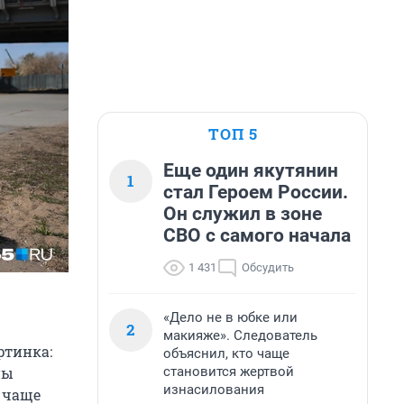
ТОП 5
Еще один якутянин
1
стал Героем России.
Он служил в зоне
СВО с самого начала
1 431
Обсудить
«Дело не в юбке или
2
макияже». Следователь
ртинка:
объяснил, кто чаще
становится жертвой
ны
изнасилования
м чаще