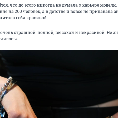
ся, что до этого никогда не думала о карьере модели. 
вне на 200 человек, а в детстве и вовсе не придавала 
читала себя красивой.
 очень страшной: полной, высокой и некрасивой. Не зн
чилось».