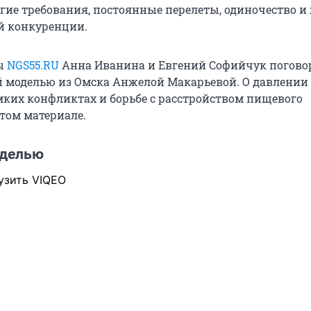
огие требования, постоянные перелеты, одиночество и
й конкуренции.
ы
NGS55.RU
Анна Иванина и Евгений Софийчук погово
 моделью из Омска Анжелой Макарьевой. О давлении
мких конфликтах и борьбе с расстройством пищевого
этом материале.
оделью
узить VIQEO