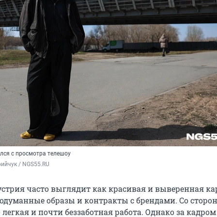
ался с просмотра телешоу
ийчук / NGS55.RU
стрия часто выглядит как красивая и выверенная ка
продуманные образы и контракты с брендами. Со сторо
о легкая и почти беззаботная работа. Однако за кадро