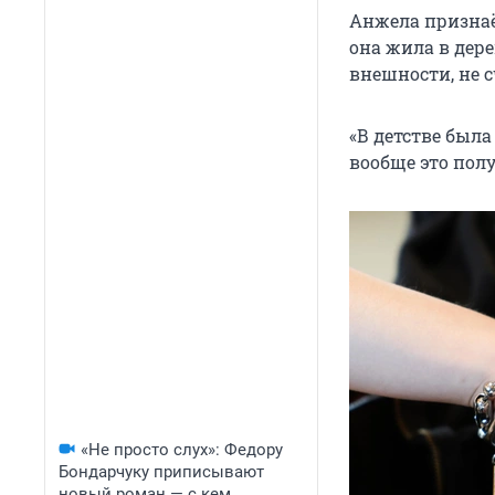
Анжела признаёт
она жила в дере
внешности, не с
«В детстве была
вообще это полу
«Не просто слух»: Федору
Бондарчуку приписывают
новый роман — с кем