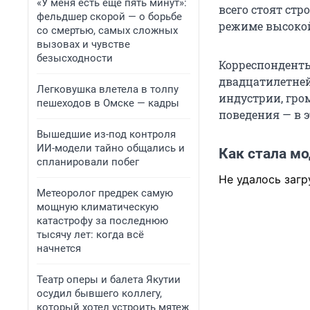
«У меня есть еще пять минут»:
всего стоят стр
фельдшер скорой — о борьбе
режиме высоко
со смертью, самых сложных
вызовах и чувстве
безысходности
Корреспондент
двадцатилетней
Легковушка влетела в толпу
индустрии, гро
пешеходов в Омске — кадры
поведения — в 
Вышедшие из-под контроля
ИИ-модели тайно общались и
Как стала м
спланировали побег
Не удалось загр
Метеоролог предрек самую
мощную климатическую
катастрофу за последнюю
тысячу лет: когда всё
начнется
Театр оперы и балета Якутии
осудил бывшего коллегу,
который хотел устроить мятеж