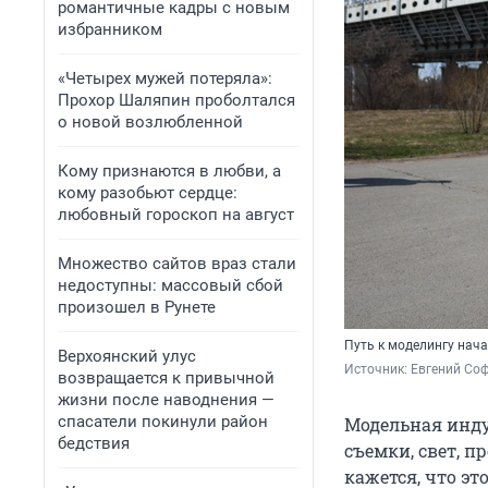
романтичные кадры с новым
избранником
«Четырех мужей потеряла»:
Прохор Шаляпин проболтался
о новой возлюбленной
Кому признаются в любви, а
кому разобьют сердце:
любовный гороскоп на август
Множество сайтов враз стали
недоступны: массовый сбой
произошел в Рунете
Путь к моделингу нач
Верхоянский улус
Источник: 
Евгений Соф
возвращается к привычной
жизни после наводнения —
спасатели покинули район
Модельная инду
бедствия
съемки, свет, 
кажется, что эт