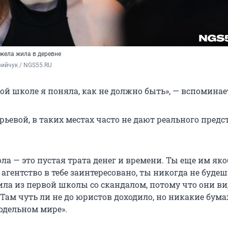
жела жила в деревне
ийчук / NGS55.RU
ой школе я поняла, как не должно быть», — вспоминае
рьевой, в таких местах часто не дают реального пред
а — это пустая трата денег и времени. Ты еще им яко
 агентство в тебе заинтересовано, ты никогда не будеш
ила из первой школы со скандалом, потому что они ви
 Там чуть ли не до юристов доходило, но никакие бум
одельном мире».