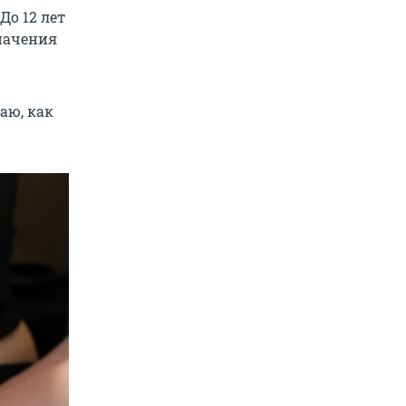
До 12 лет
значения
аю, как