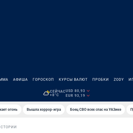
АММА
АФИША
ГОРОСКОП
КУРСЫ ВАЛЮТ
ПРОБКИ
ZODY
И
USD 80,93
СЕЙЧАС
+8°C
EUR 93,19
жает огонь
Вышла хоррор-игра
Боец СВО всех спас на УАЗике
П
ИСТОРИИ