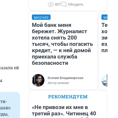
837
Обсудить
МНЕНИЕ
МНЕНИ
Мой банк меня
Тепло
бережет. Журналист
холод
хотела снять 200
зимой
тысяч, чтобы погасить
ездит
кредит, — к ней домой
плюсы
приехала служба
безопасности
казала ей
Ксения Владимирская
м.
Автор мнения
РЕКОМЕНДУЕМ
ити-
«Не привози их мне в
 шанс
третий раз». Читинец 40
оды,