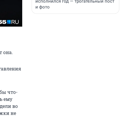
исполнился год — трогательный пост
и фото
т она.
ставления
бы что-
ь ему
дели во
ажки не