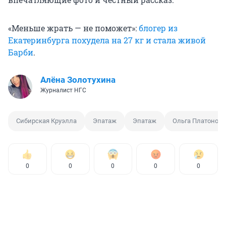
«Меньше жрать — не поможет»:
блогер из
Екатеринбурга похудела на 27 кг и стала живой
Барби
.
Алёна Золотухина
Журналист НГС
Сибирская Круэлла
Эпатаж
Эпатаж
Ольга Платонова
0
0
0
0
0