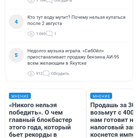
1 164
Обсудить
Кто тут воду мутит? Почему нельзя купаться
4
после 2 августа
1 069
1
Недолго музыка играла. «СибОйл»
5
приостаналивает продажу бензина АИ-95
всем желающим в Якутске
912
Обсудить
МНЕНИЕ
МНЕНИЕ
«Никого нельзя
Продашь за 300
победить». О чем
возьмут с 4000
главный блокбастер
нам готовит н
этого года, который
налоговый зако
бьет рекорды в
коснется импор