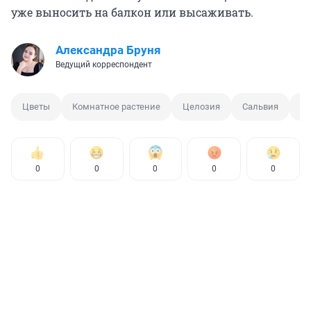
уже выносить на балкон или высаживать.
Александра Бруня
Ведущий корреспондент
Цветы
Комнатное растение
Целозия
Сальвия
Ба
0
0
0
0
0