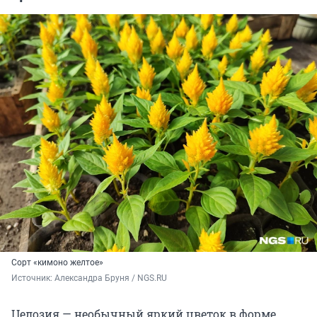
Сорт «кимоно желтое»
Источник: 
Александра Бруня / NGS.RU
Целозия — необычный яркий цветок в форме