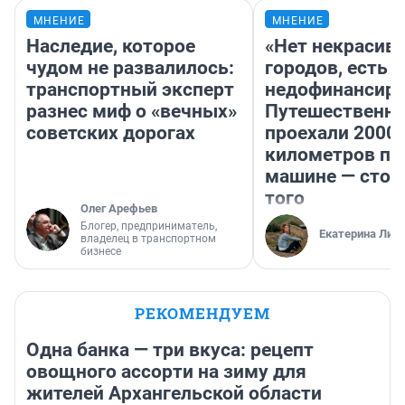
МНЕНИЕ
МНЕНИЕ
Наследие, которое
«Нет некрасив
чудом не развалилось:
городов, есть
транспортный эксперт
недофинансиро
разнес миф о «вечных»
Путешественн
советских дорогах
проехали 2000
километров по 
машине — стои
того
Олег Арефьев
Блогер, предприниматель,
Екатерина Лит
владелец в транспортном
бизнесе
РЕКОМЕНДУЕМ
Одна банка — три вкуса: рецепт
овощного ассорти на зиму для
жителей Архангельской области