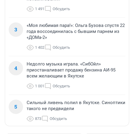
1 491
Обсудить
«Моя любимая пара!»: Ольга Бузова спустя 22
3
года воссоединилась с бывшим парнем из
«ДОМа-2»
1 402
Обсудить
Недолго музыка играла. «СибОйл»
4
приостаналивает продажу бензина АИ-95
всем желающим в Якутске
1 001
Обсудить
Сильный ливень полил в Якутске. Синоптики
5
такого не предвидели
873
Обсудить