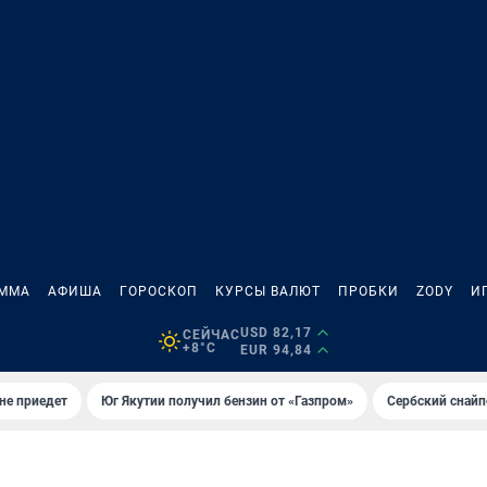
АММА
АФИША
ГОРОСКОП
КУРСЫ ВАЛЮТ
ПРОБКИ
ZODY
И
USD 82,17
СЕЙЧАС
+8°C
EUR 94,84
не приедет
Юг Якутии получил бензин от «Газпром»
Сербский снайп