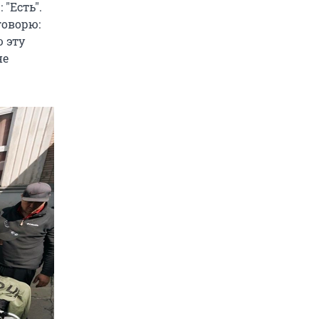
:
"
Есть
"
.
говорю:
ю эту
не