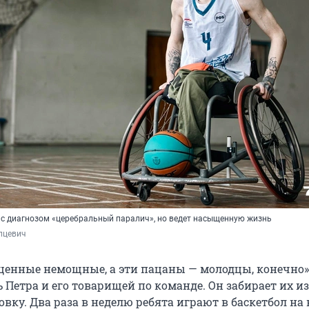
 с диагнозом «церебральный паралич», но ведет насыщенную жизнь
пцевич 
енные немощные, а эти пацаны — молодцы, конечно»
 Петра и его товарищей по команде. Он забирает их из
овку. Два раза в неделю ребята играют в баскетбол на 