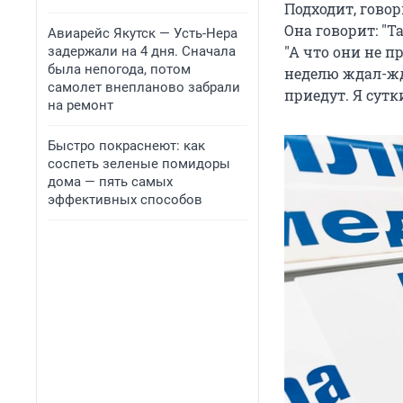
Подходит, говор
Она говорит:
"
Та
Авиарейс Якутск — Усть-Нера
"
А что они не п
задержали на 4 дня. Сначала
была непогода, потом
неделю ждал-жд
самолет внепланово забрали
приедут. Я сутки
на ремонт
Быстро покраснеют: как
соспеть зеленые помидоры
дома — пять самых
эффективных способов