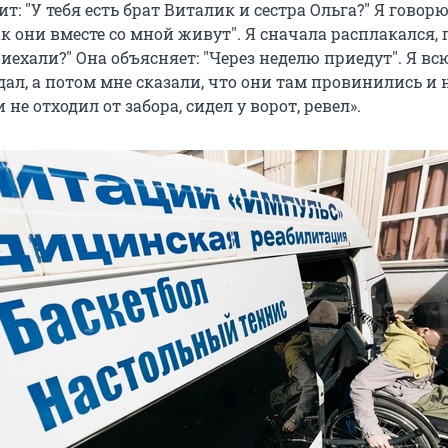
ит:
"
У тебя есть брат Виталик и сестра Ольга?
"
Я говорю
к они вместе со мной живут
"
. Я сначала расплакался, 
риехали?
"
Она объясняет:
"
Через неделю приедут
"
. Я вс
ал, а потом мне сказали, что они там провинились и 
 не отходил от забора, сидел у ворот, ревел».