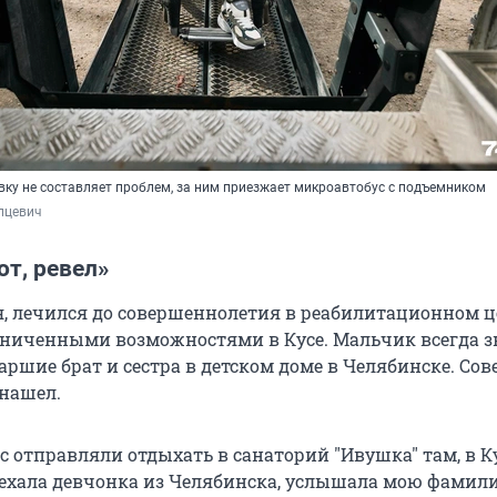
вку не составляет проблем, за ним приезжает микроавтобус с подъемником
пцевич 
от, ревел»
ся, лечился до совершеннолетия в реабилитационном 
раниченными возможностями в Кусе. Мальчик всегда зн
таршие брат и сестра в детском доме в Челябинске. Со
 нашел.
ас отправляли отдыхать в санаторий
"
Ивушка
"
там, в Ку
иехала девчонка из Челябинска, услышала мою фамил