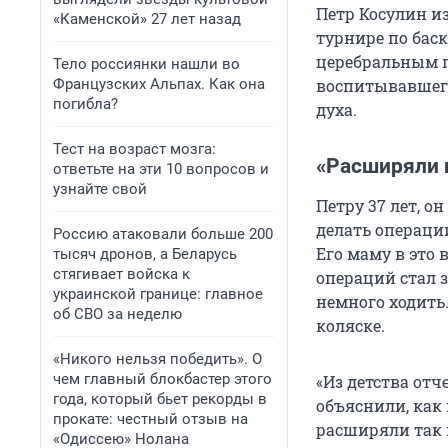
Петр Косулин и
«Каменской» 27 лет назад
турнире по бас
церебральным п
Тело россиянки нашли во
Французских Альпах. Как она
воспитывавшего
погибла?
духа.
Тест на возраст мозга:
«Расширяли н
ответьте на эти 10 вопросов и
узнайте свой
Петру 37 лет, 
делать операции
Россию атаковали больше 200
Его маму в это 
тысяч дронов, а Беларусь
стягивает войска к
операций стал 
украинской границе: главное
немного ходить.
об СВО за неделю
коляске.
«Никого нельзя победить». О
чем главный блокбастер этого
«Из детства отч
года, который бьет рекорды в
объяснили, как 
прокате: честный отзыв на
расширяли так н
«Одиссею» Нолана