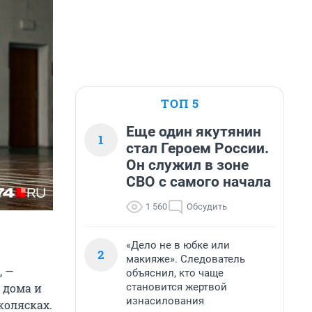
ТОП 5
Еще один якутянин
1
стал Героем России.
Он служил в зоне
СВО с самого начала
1 560
Обсудить
«Дело не в юбке или
2
макияже». Следователь
, —
объяснил, кто чаще
становится жертвой
 дома и
изнасилования
колясках.