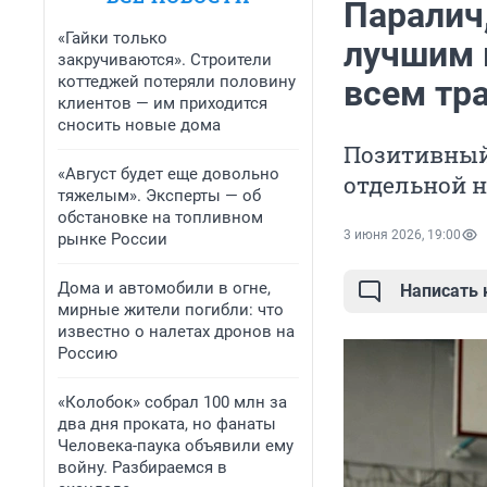
Паралич,
«Гайки только
лучшим 
закручиваются». Строители
коттеджей потеряли половину
всем тр
клиентов — им приходится
сносить новые дома
Позитивный
«Август будет еще довольно
отдельной 
тяжелым». Эксперты — об
обстановке на топливном
3 июня 2026, 19:00
рынке России
Дома и автомобили в огне,
Написать
мирные жители погибли: что
известно о налетах дронов на
Россию
«Колобок» собрал 100 млн за
два дня проката, но фанаты
Человека-паука объявили ему
войну. Разбираемся в