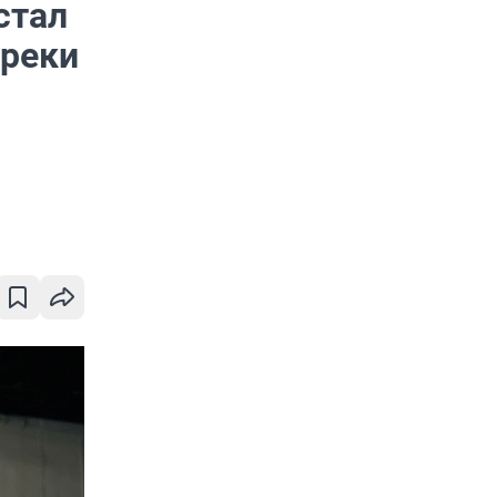
стал
преки