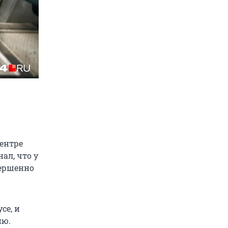
центре
ал, что у
вершенно
се, и
ию.