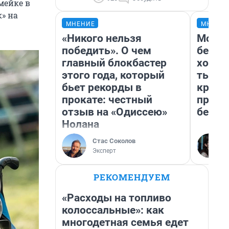
мейке в
к» на
МНЕНИЕ
МНЕНИ
«Никого нельзя
Мой б
победить». О чем
береж
главный блокбастер
хотел
этого года, который
тысяч
бьет рекорды в
креди
прокате: честный
приех
отзыв на «Одиссею»
безоп
Нолана
Стас Соколов
Эксперт
РЕКОМЕНДУЕМ
«Расходы на топливо
колоссальные»: как
многодетная семья едет