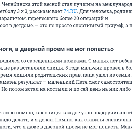
з Челябинска этой весной стал лучшим на междунаро
кетболу
3 х 3
, рассказывает
74.RU
. Для человека, родивш
араличом, перенесшего более 20 операций и
ся в детдоме, — это не просто спортивный триумф, а 
оги, в дверной проем не мог попасть»
он родился со скрещенными ножками. С малых лет ребе
, не раз вставляли спицы. 3 года мальчик провел в б
время лишили родительских прав, папа ушел из семьи.
заметен результат — маленький Петя смог самостоятел
 Но потом встал на костыли и по сей день на них либо
етливо помню, как спицы каждое утро подкручивал се
надо делать, и я делал. Помню, как ставили специальн
оги, что я даже в дверной проем не мог попасть. Мен