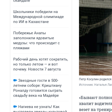
скандале
Школьники победили на
Международной олимпиаде
по ИИ в Казахстане
Побережье Анапы
заполонили ядовитые
медузы: что происходит с
пляжами
Рабочий день хотят сократить,
но только летом — и вот
почему. Новости 7 августа
Петр Косулин родился
Звездные гости в 500-
Источник: 
Наталья Ла
летнем соборе: Криштиану
Роналду готовится сыграть
свадьбу века на Мадейре
«Бывают полноц
хвалит водитель
Нагиева не узнать! Как
везет на тренир
выглядели звезды культовой