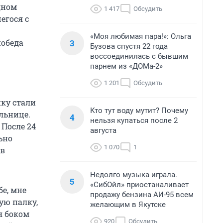
дном
1 417
Обсудить
егося с
«Моя любимая пара!»: Ольга
3
победа
Бузова спустя 22 года
воссоединилась с бывшим
парнем из «ДОМа-2»
1 201
Обсудить
нку стали
Кто тут воду мутит? Почему
ольнице.
4
нельзя купаться после 2
 После 24
августа
ьно
1 070
1
 в
Недолго музыка играла.
5
«СибОйл» приостаналивает
бе, мне
продажу бензина АИ-95 всем
ую палку,
желающим в Якутске
я боком
920
Обсудить