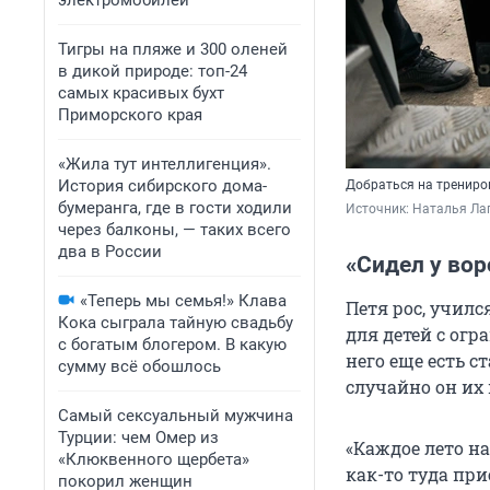
электромобилей
Тигры на пляже и 300 оленей
в дикой природе: топ-24
самых красивых бухт
Приморского края
«Жила тут интеллигенция».
История сибирского дома-
Добраться на трениро
бумеранга, где в гости ходили
Источник: 
Наталья Ла
через балконы, — таких всего
два в России
«Сидел у вор
«Теперь мы семья!» Клава
Петя рос, учил
Кока сыграла тайную свадьбу
для детей с ог
с богатым блогером. В какую
него еще есть с
сумму всё обошлось
случайно он их
Самый сексуальный мужчина
Турции: чем Омер из
«Каждое лето н
«Клюквенного щербета»
как-то туда пр
покорил женщин