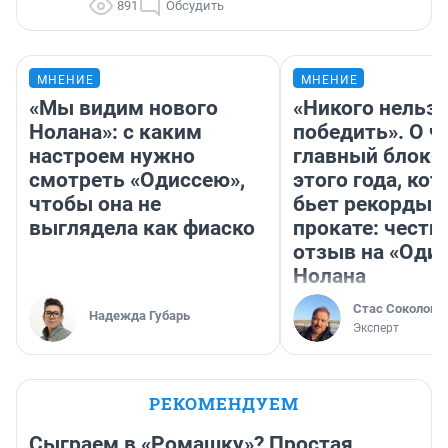
891
Обсудить
МНЕНИЕ
МНЕНИЕ
«Мы видим нового
«Никого нельз
Нолана»: с каким
победить». О ч
настроем нужно
главный блокб
смотреть «Одиссею»,
этого года, ко
чтобы она не
бьет рекорды 
выглядела как фиаско
прокате: честн
отзыв на «Оди
Нолана
Стас Соколов
Надежда Губарь
Эксперт
РЕКОМЕНДУЕМ
Сыграем в «Ромашку»? Простая