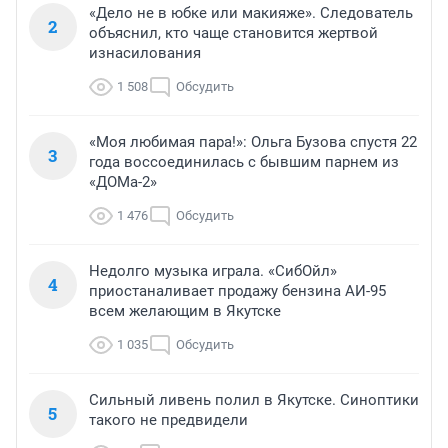
«Дело не в юбке или макияже». Следователь
2
объяснил, кто чаще становится жертвой
изнасилования
1 508
Обсудить
«Моя любимая пара!»: Ольга Бузова спустя 22
3
года воссоединилась с бывшим парнем из
«ДОМа-2»
1 476
Обсудить
Недолго музыка играла. «СибОйл»
4
приостаналивает продажу бензина АИ-95
всем желающим в Якутске
1 035
Обсудить
Сильный ливень полил в Якутске. Синоптики
5
такого не предвидели