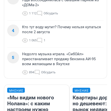
«ДОМа-2»
1 112
Обсудить
Кто тут воду мутит? Почему нельзя купаться
4
после 2 августа
1 065
1
Недолго музыка играла. «СибОйл»
5
приостаналивает продажу бензина АИ-95
всем желающим в Якутске
894
Обсудить
МНЕНИЕ
МНЕНИЕ
«Мы видим нового
Квартиры дор
Нолана»: с каким
но дешевеют: 
настроем нужно
рынок недвиж