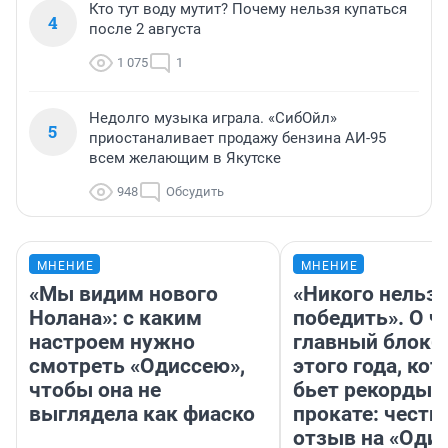
Кто тут воду мутит? Почему нельзя купаться
4
после 2 августа
1 075
1
Недолго музыка играла. «СибОйл»
5
приостаналивает продажу бензина АИ-95
всем желающим в Якутске
948
Обсудить
МНЕНИЕ
МНЕНИЕ
«Мы видим нового
«Никого нельз
Нолана»: с каким
победить». О ч
настроем нужно
главный блокб
смотреть «Одиссею»,
этого года, ко
чтобы она не
бьет рекорды 
выглядела как фиаско
прокате: честн
отзыв на «Оди