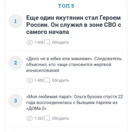
ТОП 5
Еще один якутянин стал Героем
1
России. Он служил в зоне СВО с
самого начала
1 606
Обсудить
«Дело не в юбке или макияже». Следователь
2
объяснил, кто чаще становится жертвой
изнасилования
1 450
Обсудить
«Моя любимая пара!»: Ольга Бузова спустя 22
3
года воссоединилась с бывшим парнем из
«ДОМа-2»
1 262
Обсудить