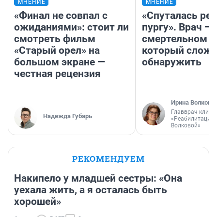
МНЕНИЕ
МНЕНИЕ
«Финал не совпал с
«Спуталась реч
ожиданиями»: стоит ли
пургу». Врач — 
смотреть фильм
смертельном д
«Старый орел» на
который слож
большом экране —
обнаружить
честная рецензия
Ирина Волкова
Главврач клини
Надежда Губарь
«Реабилитация 
Волковой»
РЕКОМЕНДУЕМ
Накипело у младшей сестры: «Она
уехала жить, а я осталась быть
хорошей»