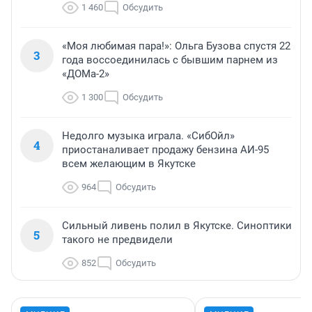
1 460
Обсудить
«Моя любимая пара!»: Ольга Бузова спустя 22
3
года воссоединилась с бывшим парнем из
«ДОМа-2»
1 300
Обсудить
Недолго музыка играла. «СибОйл»
4
приостаналивает продажу бензина АИ-95
всем желающим в Якутске
964
Обсудить
Сильный ливень полил в Якутске. Синоптики
5
такого не предвидели
852
Обсудить