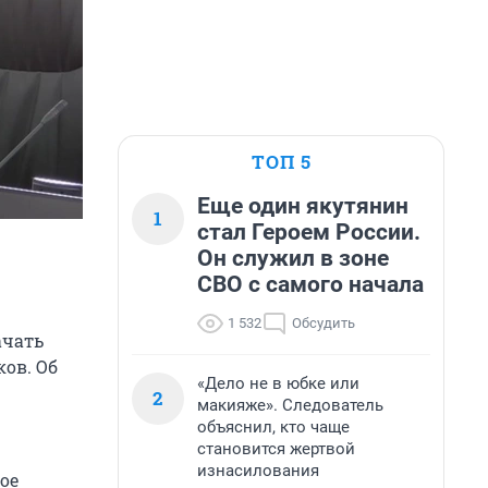
ТОП 5
Еще один якутянин
1
стал Героем России.
Он служил в зоне
СВО с самого начала
1 532
Обсудить
ачать
ов. Об
«Дело не в юбке или
2
макияже». Следователь
объяснил, кто чаще
становится жертвой
изнасилования
ое