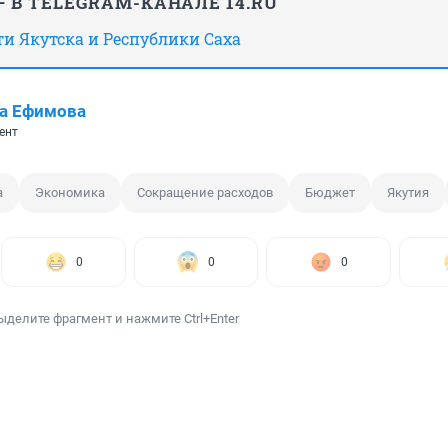
 В TELEGRAM-КАНАЛЕ 14.RU
сти Якутска и Республики Саха
а Ефимова
ент
а
Экономика
Сокращение расходов
Бюджет
Якутия
0
0
0
ыделите фрагмент и нажмите Ctrl+Enter