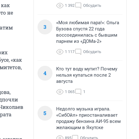
 как
1 392
Обсудить
то не
«Моя любимая пара!»: Ольга
3
ратим
Бузова спустя 22 года
воссоединилась с бывшим
парнем из «ДОМа-2»
оих
1 117
Обсудить
усе, «как
митетов,
Кто тут воду мутит? Почему
4
нельзя купаться после 2
августа
ова,
1 065
1
едпочли
 Николаев
Недолго музыка играла.
5
арата
«СибОйл» приостаналивает
продажу бензина АИ-95 всем
желающим в Якутске
895
Обсудить