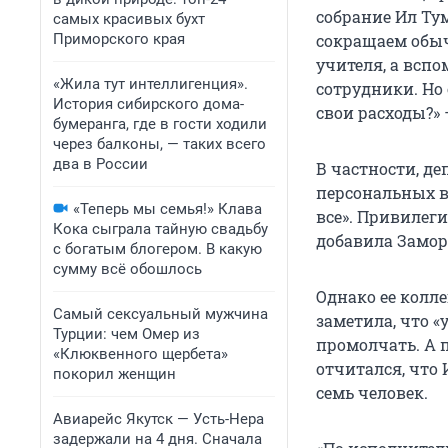
собрание Ил Ту
самых красивых бухт
Приморского края
сокращаем обыч
учителя, а всп
«Жила тут интеллигенция».
сотрудники. Но
История сибирского дома-
свои расходы?»
бумеранга, где в гости ходили
через балконы, — таких всего
два в России
В частности, де
персональных во
«Теперь мы семья!» Клава
все». Привилег
Кока сыграла тайную свадьбу
добавила Замо
с богатым блогером. В какую
сумму всё обошлось
Однако ее колле
Самый сексуальный мужчина
заметила, что «
Турции: чем Омер из
промолчать. А 
«Клюквенного щербета»
отчитался, что
покорил женщин
семь человек.
Авиарейс Якутск — Усть-Нера
задержали на 4 дня. Сначала