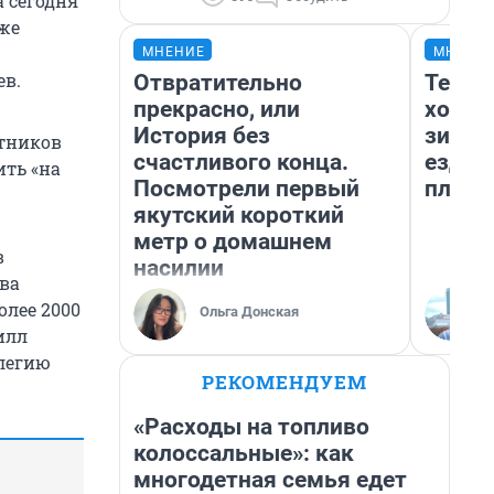
а сегодня
кже
МНЕНИЕ
МНЕНИ
ев.
Отвратительно
Тепло
прекрасно, или
холод
История без
зимой
отников
счастливого конца.
ездит
ить «на
Посмотрели первый
плюсы
якутский короткий
метр о домашнем
в
насилии
ава
олее 2000
Ольга Донская
илл
легию
РЕКОМЕНДУЕМ
«Расходы на топливо
колоссальные»: как
многодетная семья едет