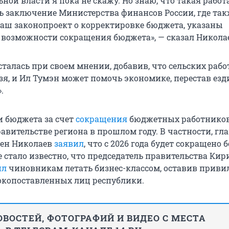
ной власти я пока не скажу. Но знаю, что такая работ
ть заключение Министерства финансов России, где та
наш законопроект о корректировке бюджета, указаны
возможности сокращения бюджета», — сказал Никола
талась при своем мнении, добавив, что сельских раб
зя, и Ил Тумэн может помочь экономике, перестав езд
.
 бюджета за счет
сокращения
бюджетных работнико
авительстве региона в прошлом году. В частности, гл
сен Николаев
заявил
, что с 2026 года будет сокращено б
е стало известно, что председатель правительства Кир
ил
чиновникам летать бизнес-классом, оставив приви
окопоставленных лиц республики.
ВОСТЕЙ, ФОТОГРАФИЙ И ВИДЕО С МЕСТА