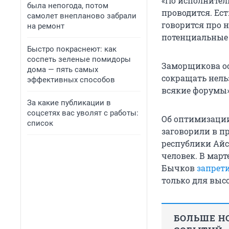
«По исполнитель
была непогода, потом
проводится. Ес
самолет внепланово забрали
говорится про 
на ремонт
потенциальные 
Быстро покраснеют: как
соспеть зеленые помидоры
Заморщикова ос
дома — пять самых
сокращать нель
эффективных способов
всякие форумы»
За какие публикации в
соцсетях вас уволят с работы:
Об оптимизации
список
заговорили в пр
республики Ай
человек. В март
Бычков
запрет
только для выс
БОЛЬШЕ НО