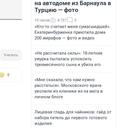
на автодоме из Барнаула в
Турцию — фото
15 часов
8 727
5
«Кто-то считает меня сумасшедшей».
Екатеринбурженка приютила дома
200 жирафов — фото и видео
«Не рассчитала силы»: 18-летняя
Учитель
Школа
Оптимизация школ
ужурка пыталась успокоить
трехмесячного сына и убила его
0
«Мне сказали, что нам нужно
расстаться». Московского врача
уволили из клиники из-за мата в
личном блоге
Лицевая гладь для чайников: гайд от
набора петель до первого готового
изделия