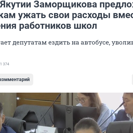
 Якутии Заморщикова предл
кам ужать свои расходы вме
ния работников школ
ает депутатам ездить на автобусе, уволи
1 374
 комментарий