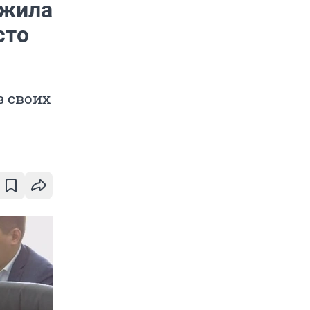
ожила
сто
в своих