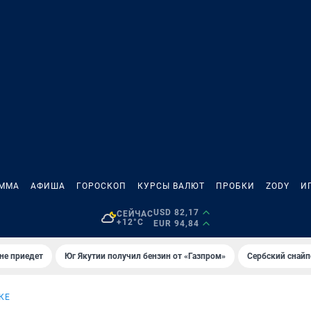
АММА
АФИША
ГОРОСКОП
КУРСЫ ВАЛЮТ
ПРОБКИ
ZODY
И
USD 82,17
СЕЙЧАС
+12°C
EUR 94,84
не приедет
Юг Якутии получил бензин от «Газпром»
Сербский снайп
КЕ