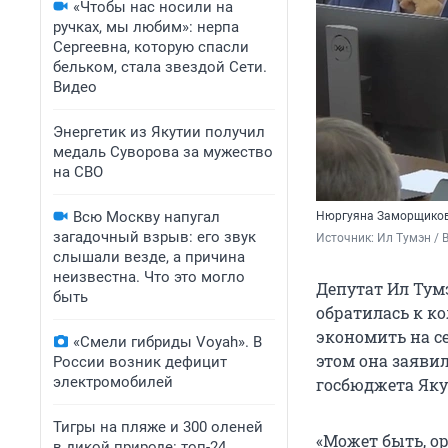
«Чтобы нас носили на
ручках, мы любим»: нерпа
Сергеевна, которую спасли
бельком, стала звездой Сети.
Видео
Энергетик из Якутии получил
медаль Суворова за мужество
на СВО
Всю Москву напугал
Нюргуяна Заморщикова
загадочный взрыв: его звук
Источник: 
Ил Тумэн / 
слышали везде, а причина
неизвестна. Что это могло
Депутат Ил Тум
быть
обратилась к к
экономить на с
«Смели гибриды Voyah». В
этом она заяви
России возник дефицит
электромобилей
госбюджета Якут
Тигры на пляже и 300 оленей
«Может быть, о
в дикой природе: топ-24