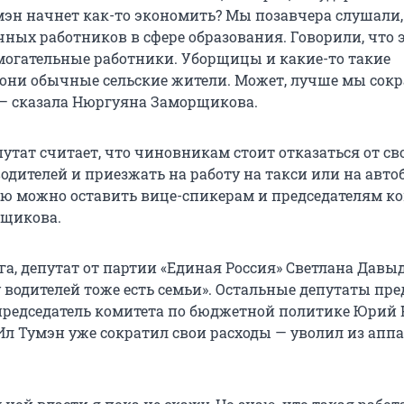
мэн начнет как-то экономить? Мы позавчера слушали,
ных работников в сфере образования. Говорили, что э
омогательные работники. Уборщицы и какие-то такие
 они обычные сельские жители. Может, лучше мы сок
 — сказала Нюргуяна Заморщикова.
путат считает, что чиновникам стоит отказаться от св
дителей и приезжать на работу на такси или на автоб
ию можно оставить вице-спикерам и председателям ко
рщикова.
га, депутат от партии «Единая Россия» Светлана Давыд
у водителей тоже есть семьи». Остальные депутаты пр
председатель комитета по бюджетной политике Юрий
 Ил Тумэн уже сократил свои расходы — уволил из апп