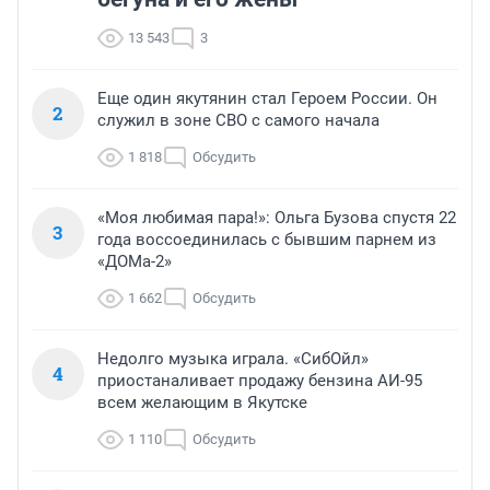
13 543
3
Еще один якутянин стал Героем России. Он
2
служил в зоне СВО с самого начала
1 818
Обсудить
«Моя любимая пара!»: Ольга Бузова спустя 22
3
года воссоединилась с бывшим парнем из
«ДОМа-2»
1 662
Обсудить
Недолго музыка играла. «СибОйл»
4
приостаналивает продажу бензина АИ-95
всем желающим в Якутске
1 110
Обсудить