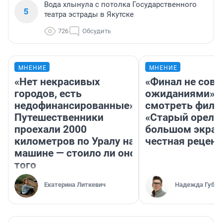
Вода хлынула с потолка Государственного
5
театра эстрады в Якутске
726
Обсудить
МНЕНИЕ
МНЕНИЕ
«Нет некрасивых
«Финал не совп
городов, есть
ожиданиями»: 
недофинансированные».
смотреть фил
Путешественники
«Старый орел» 
проехали 2000
большом экран
километров по Уралу на
честная рецен
машине — стоило ли оно
того
Екатерина Литкевич
Надежда Губар