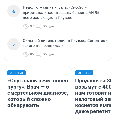
Недолго музыка играла. «СибОйл»
4
приостаналивает продажу бензина АИ-95
всем желающим в Якутске
970
Обсудить
Сильный ливень полил в Якутске. Синоптики
5
такого не предвидели
855
Обсудить
МНЕНИЕ
МНЕНИЕ
«Спуталась речь, понес
Продашь за 300
пургу». Врач — о
возьмут с 4000
смертельном диагнозе,
нам готовит н
который сложно
налоговый зако
обнаружить
коснется импор
даже репетито