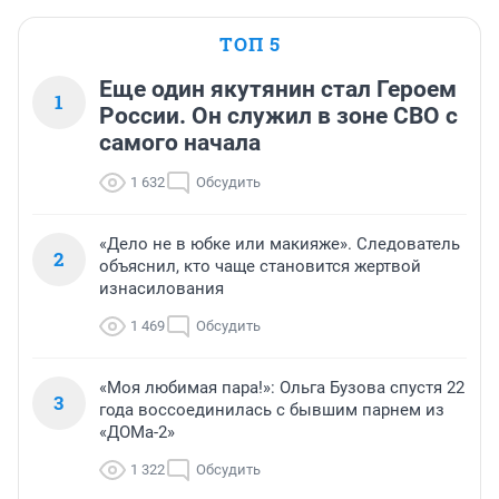
ТОП 5
Еще один якутянин стал Героем
1
России. Он служил в зоне СВО с
самого начала
1 632
Обсудить
«Дело не в юбке или макияже». Следователь
2
объяснил, кто чаще становится жертвой
изнасилования
1 469
Обсудить
«Моя любимая пара!»: Ольга Бузова спустя 22
3
года воссоединилась с бывшим парнем из
«ДОМа-2»
1 322
Обсудить