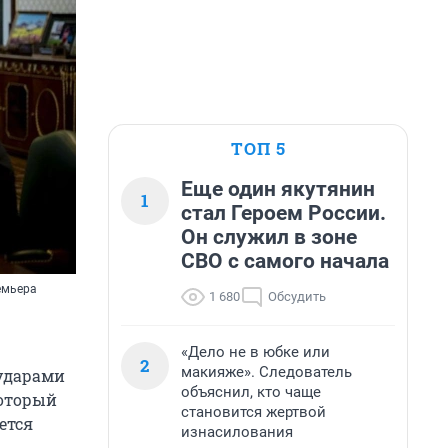
ТОП 5
Еще один якутянин
1
стал Героем России.
Он служил в зоне
СВО с самого начала
емьера
1 680
Обсудить
«Дело не в юбке или
2
макияже». Следователь
ударами
объяснил, кто чаще
который
становится жертвой
ется
изнасилования