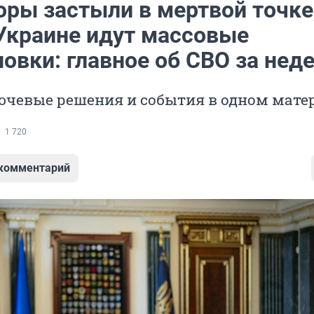
оры застыли в мертвой точке
 Украине идут массовые
овки: главное об СВО за нед
ючевые решения и события в одном мате
1 720
 комментарий