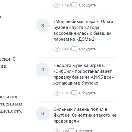
1 498
Обсудить
ы
«Моя любимая пара!»: Ольга
3
Бузова спустя 22 года
воссоединилась с бывшим
парнем из «ДОМа-2»
1 423
Обсудить
ссии. С
Недолго музыка играла.
сии
4
«СибОйл» приостаналивает
продажу бензина АИ-95 всем
желающим в Якутске
1 013
Обсудить
остигал
дственным
Сильный ливень полил в
анспорту,
5
Якутске. Синоптики такого не
предвидели
885
Обсудить