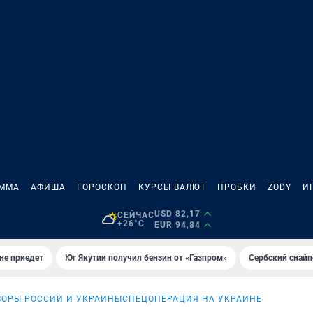
АММА
АФИША
ГОРОСКОП
КУРСЫ ВАЛЮТ
ПРОБКИ
ZODY
И
USD 82,17
СЕЙЧАС
+26°C
EUR 94,84
не приедет
Юг Якутии получил бензин от «Газпром»
Сербский снайп
ВОРЫ РОССИИ И УКРАИНЫ
СПЕЦОПЕРАЦИЯ НА УКРАИНЕ