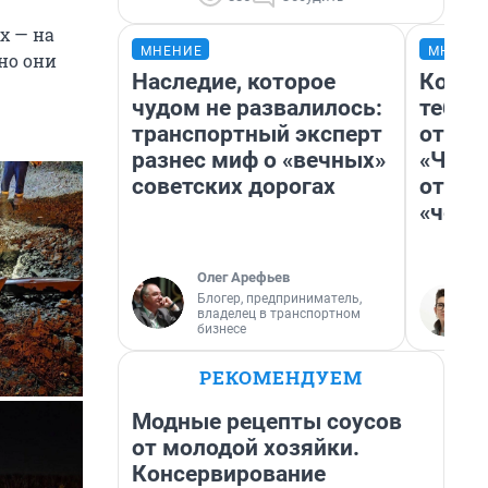
х — на
МНЕНИЕ
МНЕНИ
 но они
Наследие, которое
Колоб
чудом не развалилось:
тебя 
транспортный эксперт
отлож
разнес миф о «вечных»
«Чело
советских дорогах
отзыв
«чело
Олег Арефьев
Блогер, предприниматель,
владелец в транспортном
бизнесе
РЕКОМЕНДУЕМ
Модные рецепты соусов
от молодой хозяйки.
Консервирование