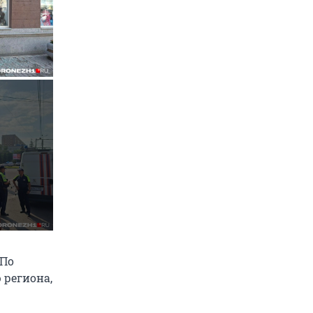
 По
 региона,