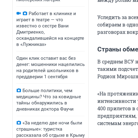
Работает в клинике и
Уследить за вс
играет в театре — что
собираем в одн
известно о сестре Вани
разговорах вокр
Дмитриенко,
оскандалившейся на концерте
в «Лужниках»
Страны обме
Один клик оставит вас без
В среднем ВСУ н
денег: мошенники нацелились
такими подсчет
на родителей школьников в
Родион Мирошн
преддверии 1 сентября
Больше политики, чем
«На протяжении
медицины? Что за ковидные
интенсивности 
тайны обнаружились в
400 прилетов в
дневниках доктора Фаучи
предприятиям, 
системам энерго
«За неделю две ночи были
страшные»: туристка
рассказала об отдыхе в Крыму