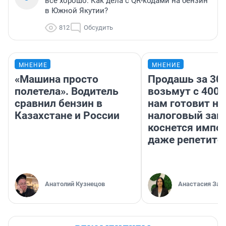
всё хорошо. Как дела с QR-кодами на бензин
в Южной Якутии?
812
Обсудить
МНЕНИЕ
МНЕНИЕ
«Машина просто
Продашь за 300
полетела». Водитель
возьмут с 4000
сравнил бензин в
нам готовит н
Казахстане и России
налоговый зако
коснется импор
даже репетито
Анатолий Кузнецов
Анастасия Зав