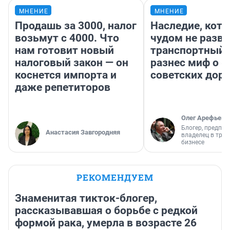
МНЕНИЕ
МНЕНИЕ
Продашь за 3000, налог
Наследие, кото
возьмут с 4000. Что
чудом не разва
нам готовит новый
транспортный 
налоговый закон — он
разнес миф о 
коснется импорта и
советских доро
даже репетиторов
Олег Арефьев
Блогер, предпри
Анастасия Завгородняя
владелец в тра
бизнесе
РЕКОМЕНДУЕМ
Знаменитая тикток-блогер,
рассказывавшая о борьбе с редкой
формой рака, умерла в возрасте 26