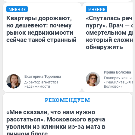
МНЕНИЕ
МНЕНИЕ
Квартиры дорожают,
«Спуталась речь
но дешевеют: почему
пургу». Врач — о
рынок недвижимости
смертельном ди
сейчас такой странный
который сложн
обнаружить
Ирина Волкова
Екатерина Торопова
Главврач клиник
директор агентства
«Реабилитация д
недвижимости
Волковой»
РЕКОМЕНДУЕМ
«Мне сказали, что нам нужно
расстаться». Московского врача
уволили из клиники из-за мата в
личном блоге