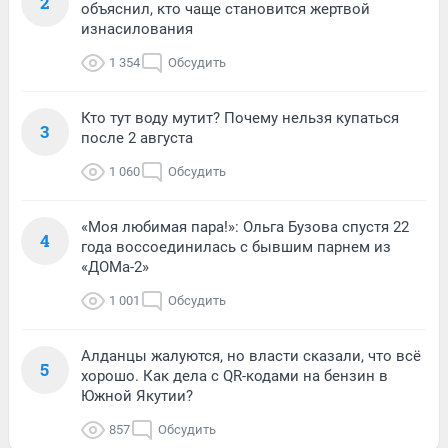
2
объяснил, кто чаще становится жертвой
изнасилования
1 354
Обсудить
Кто тут воду мутит? Почему нельзя купаться
3
после 2 августа
1 060
Обсудить
«Моя любимая пара!»: Ольга Бузова спустя 22
4
года воссоединилась с бывшим парнем из
«ДОМа-2»
1 001
Обсудить
Алданцы жалуются, но власти сказали, что всё
5
хорошо. Как дела с QR-кодами на бензин в
Южной Якутии?
857
Обсудить