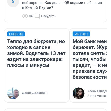
5
всё хорошо. Как дела с QR-кодами на бензин
в Южной Якутии?
843
Обсудить
МНЕНИЕ
МНЕНИЕ
Тепло для бюджета, но
Мой банк меня
холодно в салоне
бережет. Журн
зимой. Водитель 13 лет
хотела снять 2
ездит на электрокаре:
тысяч, чтобы п
плюсы и минусы
кредит, — к не
приехала служ
безопасности
Ксения Владим
Денис Дедюхин
Автор мнения